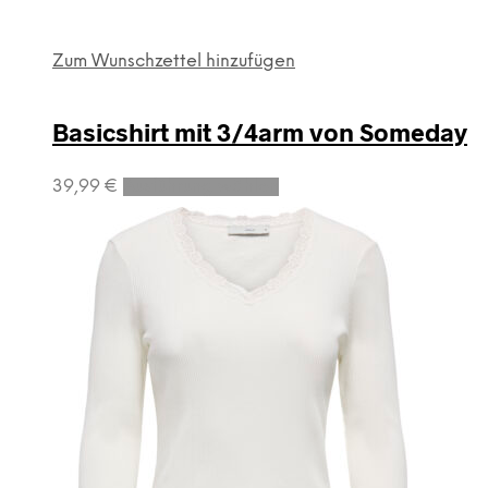
Zum Wunschzettel hinzufügen
Basicshirt mit 3/4arm von Someday
Dieses
39,99
€
Ausführung wählen
Produkt
weist
mehrere
Varianten
auf.
Die
Optionen
können
auf
der
Produktseite
gewählt
werden