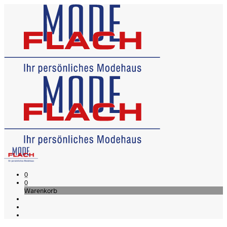
0
0
Warenkorb