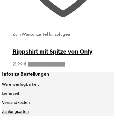
Zum Wunschzettel hinzufügen
Rippshirt mit Spitze von Only
Dieses
21,99
€
Ausführung wählen
Produkt
weist
Infos zu Bestellungen
mehrere
Varianten
Warenverfügbarkeit
auf.
Lieferzeit
Die
Optionen
Versandkosten
können
auf
Zahlungsarten
der