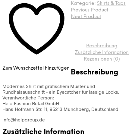
Muster
Kategorie:
Shirts & Tops
von
Previous Product
Frank
Next Product
Walder
Menge
Beschreibung
Zusätzliche Information
Rezensionen (0)
Zum Wunschzettel hinzufügen
Beschreibung
Modernes Shirt mit grafischem Muster und
Rundhalsausschnitt – ein Eyecatcher für lässige Looks.
Verantwortliche Person:
Held Fashion Retail GmbH
Hans-Hofmann-Str. 11, 95213 Münchberg, Deutschland
info@helpgroup.de
Zusätzliche Information