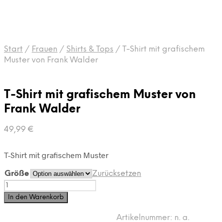
Start
/
Frauen
/
Shirts & Tops
/
T-Shirt mit grafischem
Muster von Frank Walder
T-Shirt mit grafischem Muster von
Frank Walder
49,99
€
T-Shirt mit grafischem Muster
Größe
Zurücksetzen
T-
Shirt
In den Warenkorb
mit
grafischem
Artikelnummer:
n. a.