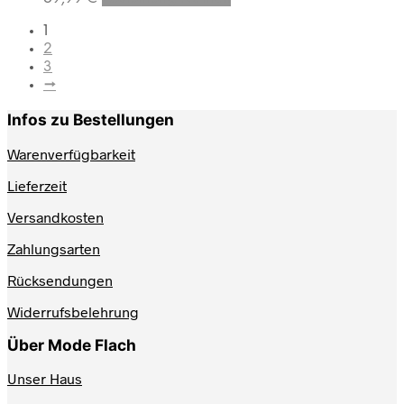
Produkt
weist
1
mehrere
2
Varianten
3
auf.
→
Die
Optionen
Infos zu Bestellungen
können
auf
Warenverfügbarkeit
der
Produktseite
Lieferzeit
gewählt
Versandkosten
werden
Zahlungsarten
Rücksendungen
Widerrufsbelehrung
Über Mode Flach
Unser Haus