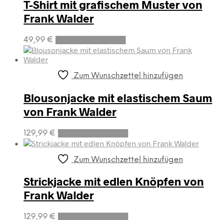
auf.
T-Shirt mit grafischem Muster von
Die
Frank Walder
Optionen
können
Dieses
auf
49,99
€
Ausführung wählen
Produkt
der
weist
Produktseite
mehrere
gewählt
Varianten
werden
Zum Wunschzettel hinzufügen
auf.
Die
Blousonjacke mit elastischem Saum
Optionen
von Frank Walder
können
auf
Dieses
der
129,99
€
Ausführung wählen
Produkt
Produktseite
weist
gewählt
mehrere
werden
Zum Wunschzettel hinzufügen
Varianten
auf.
Strickjacke mit edlen Knöpfen von
Die
Frank Walder
Optionen
können
Dieses
auf
129,99
€
Ausführung wählen