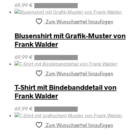
Dieses
69,99
€
Ausführung wählen
Produkt
weist
mehrere
Zum Wunschzettel hinzufügen
Varianten
auf.
Blusenshirt mit Grafik-Muster von
Die
Frank Walder
Optionen
können
Dieses
auf
69,99
€
Ausführung wählen
Produkt
der
weist
Produktseite
mehrere
gewählt
Zum Wunschzettel hinzufügen
Varianten
werden
auf.
T-Shirt mit Bindebanddetail von
Die
Frank Walder
Optionen
können
Dieses
auf
69,99
€
Ausführung wählen
Produkt
der
weist
Produktseite
mehrere
gewählt
Zum Wunschzettel hinzufügen
Varianten
werden