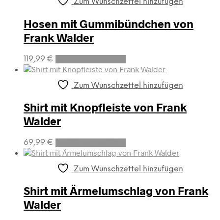
mehrere
gewählt
Zum Wunschzettel hinzufügen
Varianten
werden
auf.
Hosen mit Gummibündchen von
Die
Frank Walder
Optionen
können
Dieses
auf
119,99
€
Ausführung wählen
Produkt
der
weist
Produktseite
mehrere
gewählt
Zum Wunschzettel hinzufügen
Varianten
werden
auf.
Shirt mit Knopfleiste von Frank
Die
Walder
Optionen
können
Dieses
auf
69,99
€
Ausführung wählen
Produkt
der
weist
Produktseite
mehrere
gewählt
Zum Wunschzettel hinzufügen
Varianten
werden
auf.
Shirt mit Ärmelumschlag von Frank
Die
Walder
Optionen
können