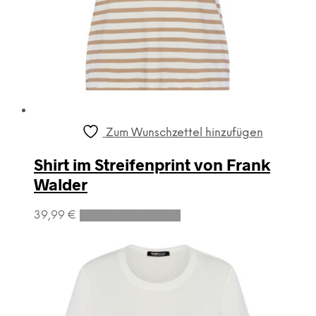
Zum Wunschzettel hinzufügen
Shirt im Streifenprint von Frank
Walder
Dieses
39,99
€
Ausführung wählen
Produkt
weist
mehrere
Varianten
auf.
Die
Optionen