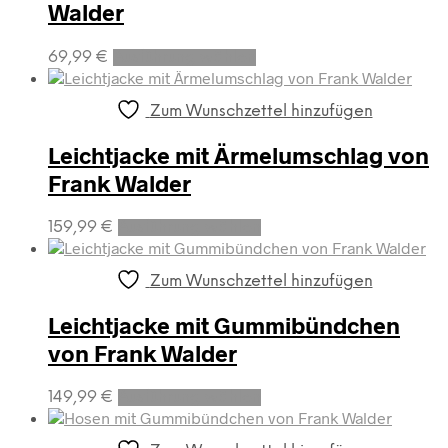
Walder
Optionen
können
Dieses
auf
69,99
€
Ausführung wählen
Produkt
der
weist
Produktseite
mehrere
gewählt
Zum Wunschzettel hinzufügen
Varianten
werden
auf.
Leichtjacke mit Ärmelumschlag von
Die
Frank Walder
Optionen
können
Dieses
auf
159,99
€
Ausführung wählen
Produkt
der
weist
Produktseite
mehrere
gewählt
Zum Wunschzettel hinzufügen
Varianten
werden
auf.
Leichtjacke mit Gummibündchen
Die
von Frank Walder
Optionen
können
Dieses
auf
149,99
€
Ausführung wählen
Produkt
der
weist
Produktseite