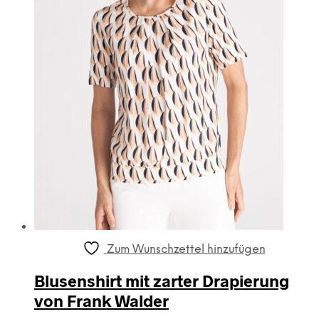
Optionen
können
auf
der
Produktseite
gewählt
werden
Zum Wunschzettel hinzufügen
Blusenshirt mit zarter Drapierung
von Frank Walder