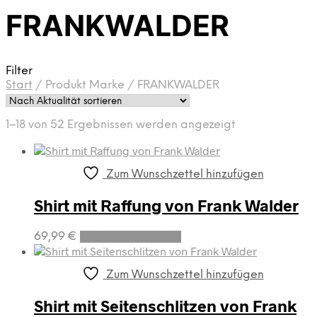
FRANKWALDER
Filter
Start
/
Produkt Marke
/
FRANKWALDER
Nach
1–18 von 52 Ergebnissen werden angezeigt
Aktualität
sortiert
Zum Wunschzettel hinzufügen
Shirt mit Raffung von Frank Walder
Dieses
69,99
€
Ausführung wählen
Produkt
weist
mehrere
Zum Wunschzettel hinzufügen
Varianten
auf.
Shirt mit Seitenschlitzen von Frank
Die