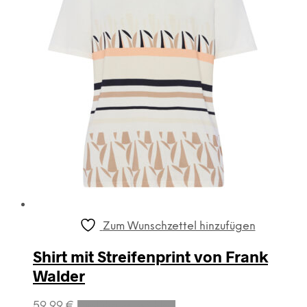
können
auf
der
Produktseite
gewählt
werden
Zum Wunschzettel hinzufügen
Shirt mit Streifenprint von Frank
Walder
Dieses
59,99
€
Ausführung wählen