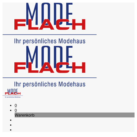
0
0
Warenkorb