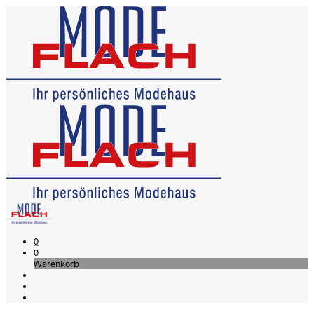
0
0
Warenkorb