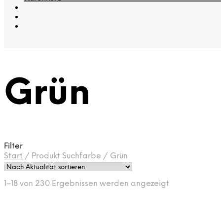
Grün
Filter
Start
/
Produkt Suchfarbe
/
Grün
Nach
1–18 von 230 Ergebnissen werden angezeigt
Aktualität
sortiert