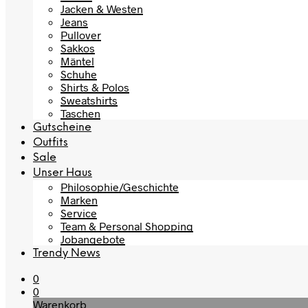
Jacken & Westen
Jeans
Pullover
Sakkos
Mäntel
Schuhe
Shirts & Polos
Sweatshirts
Taschen
Gutscheine
Outfits
Sale
Unser Haus
Philosophie/Geschichte
Marken
Service
Team & Personal Shopping
Jobangebote
Trendy News
0
0
Warenkorb