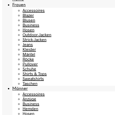
Frauen
Accessoires
Blazer
Blusen
Business
Hosen
Outdoor-Jacken
Strick-Jacken
Jeans
Kleider
Mäntel
Röcke
Pullover
Schuhe
Shirts & Tops
Sweatshirts
Taschen
Männer
Accessoires
Anzüge
Business
Hemden
Hosen