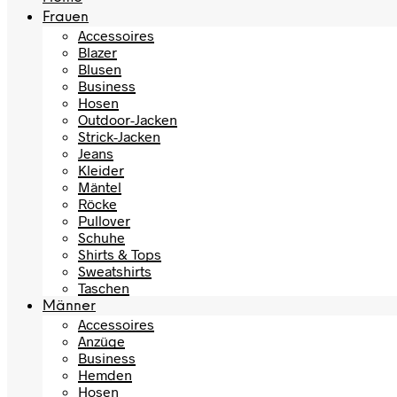
Frauen
Accessoires
Blazer
Blusen
Business
Hosen
Outdoor-Jacken
Strick-Jacken
Jeans
Kleider
Mäntel
Röcke
Pullover
Schuhe
Shirts & Tops
Sweatshirts
Taschen
Männer
Accessoires
Anzüge
Business
Hemden
Hosen