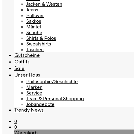
Jacken & Westen
Jeans
Pullover
Sakkos
Mäntel
Schuhe
Shirts & Polos
Sweatshirts
Taschen
Gutscheine
Outfits
Sale
Unser Haus
Philosophie/Geschichte
Marken
Service
Team & Personal Shopping
Jobangebote
Trendy News
0
0
Warenkorb