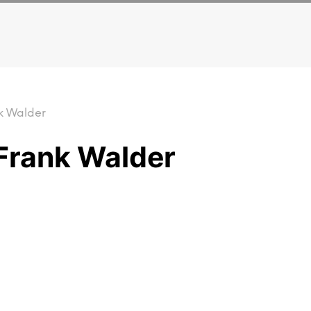
nk Walder
 Frank Walder