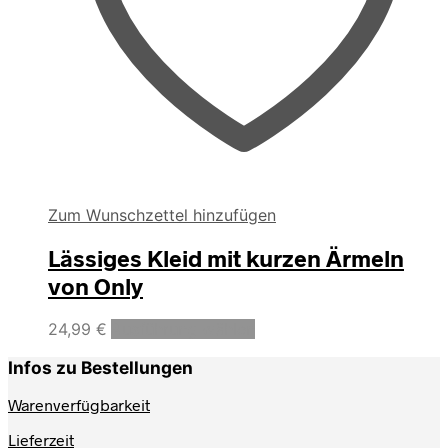
Zum Wunschzettel hinzufügen
Lässiges Kleid mit kurzen Ärmeln
von Only
Dieses
24,99
€
Ausführung wählen
Produkt
weist
Infos zu Bestellungen
mehrere
Varianten
Warenverfügbarkeit
auf.
Lieferzeit
Die