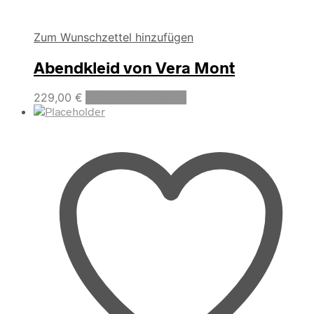
Zum Wunschzettel hinzufügen
Abendkleid von Vera Mont
Dieses
229,00
€
Ausführung wählen
Produkt
weist
mehrere
Varianten
auf.
Die
Optionen
können
auf
der
Produktseite
gewählt
werden