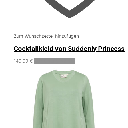
Zum Wunschzettel hinzufügen
Cocktailkleid von Suddenly Princess
Dieses
149,99
€
Ausführung wählen
Produkt
weist
mehrere
Varianten
auf.
Die
Optionen
können
auf
der
Produktseite
gewählt