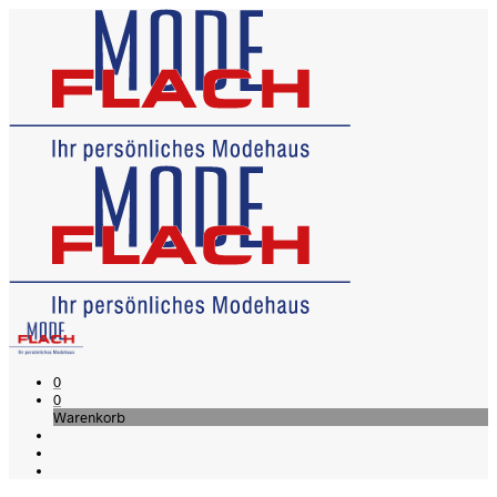
0
0
Warenkorb