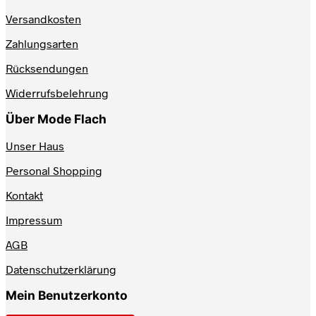
Optionen
Versandkosten
können
auf
Zahlungsarten
der
Produktseite
Rücksendungen
gewählt
werden
Widerrufsbelehrung
Über Mode Flach
Unser Haus
Personal Shopping
Kontakt
Impressum
AGB
Datenschutzerklärung
Mein Benutzerkonto