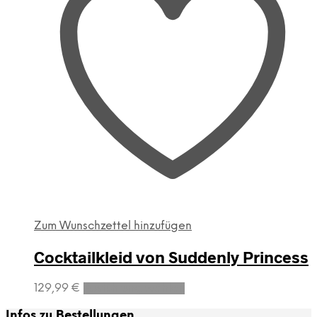
Zum Wunschzettel hinzufügen
Cocktailkleid von Suddenly Princess
Dieses
129,99
€
Ausführung wählen
Produkt
weist
Infos zu Bestellungen