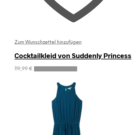
Zum Wunschzettel hinzufügen
Cocktailkleid von Suddenly Princess
Dieses
119,99
€
Ausführung wählen
Produkt
weist
mehrere
Varianten
auf.
Die
Optionen
können
auf
der
Produktseite