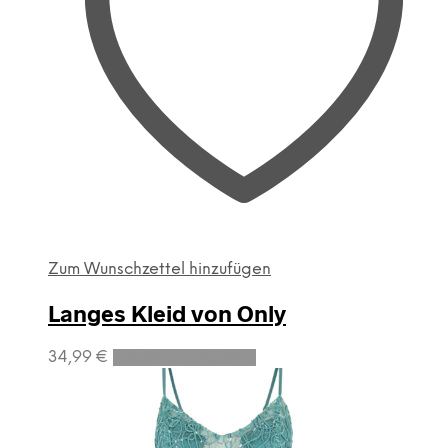
Zum Wunschzettel hinzufügen
Langes Kleid von Only
Dieses
34,99
€
Ausführung wählen
Produkt
weist
mehrere
Varianten