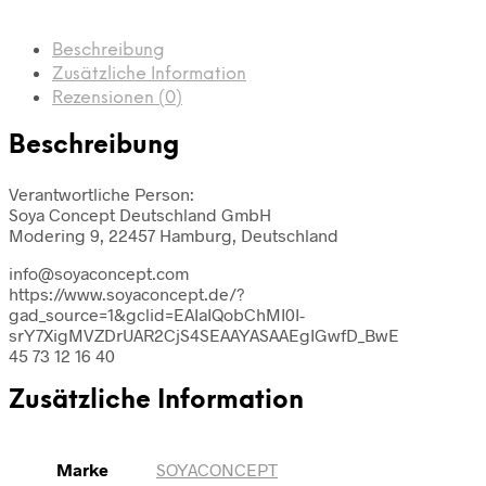
Beschreibung
Zusätzliche Information
Rezensionen (0)
Beschreibung
Verantwortliche Person:
Soya Concept Deutschland GmbH
Modering 9, 22457 Hamburg, Deutschland
info@soyaconcept.com
https://www.soyaconcept.de/?
gad_source=1&gclid=EAIaIQobChMI0I-
srY7XigMVZDrUAR2CjS4SEAAYASAAEgIGwfD_BwE
45 73 12 16 40
Zusätzliche Information
Marke
SOYACONCEPT