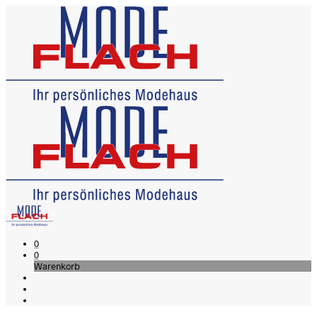
0
0
Warenkorb