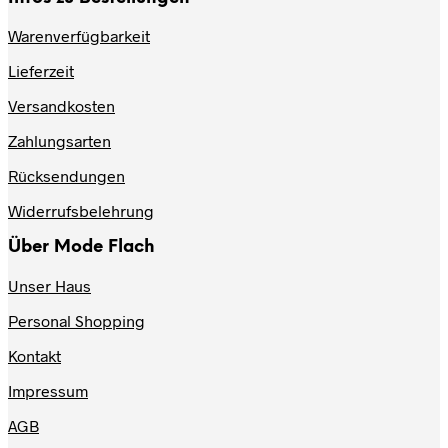
mehrere
Varianten
Warenverfügbarkeit
auf.
Lieferzeit
Die
Optionen
Versandkosten
können
auf
Zahlungsarten
der
Produktseite
Rücksendungen
gewählt
werden
Widerrufsbelehrung
Über Mode Flach
Unser Haus
Personal Shopping
Kontakt
Impressum
AGB