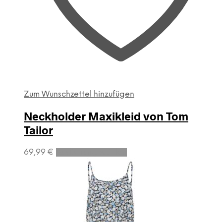
Zum Wunschzettel hinzufügen
Neckholder Maxikleid von Tom
Tailor
Dieses
69,99
€
Ausführung wählen
Produkt
weist
mehrere
Varianten
auf.
Die
Optionen