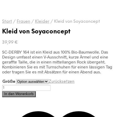
Start
/
Frauen
/
Kleider
/
Kleid von Soyaconcept
Kleid von Soyaconcept
39,99
€
SC-DERBY 164 ist ein Kleid aus 100% Bio-Baumwolle. Das
Design umfasst einen V-Ausschnitt, kurze Ärmel und eine
geraffte Taille, die in einen mittellangen Rock übergeht.
Kombinieren Sie es mit Turnschuhen für einen lässigen Tag
oder tragen Sie es mit Absätzen für einen Abend aus.
Größe
Zurücksetzen
Kleid
von
In den Warenkorb
Soyaconcept
Menge