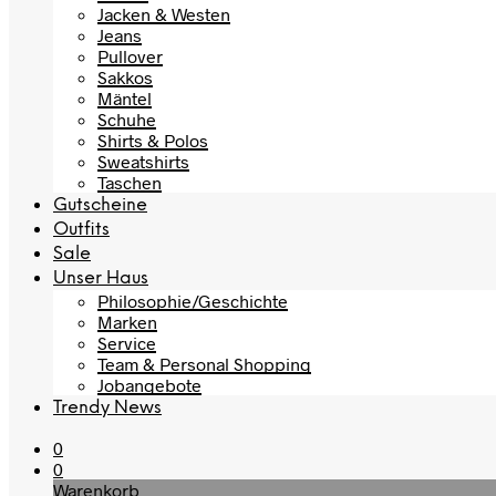
Jacken & Westen
Jeans
Pullover
Sakkos
Mäntel
Schuhe
Shirts & Polos
Sweatshirts
Taschen
Gutscheine
Outfits
Sale
Unser Haus
Philosophie/Geschichte
Marken
Service
Team & Personal Shopping
Jobangebote
Trendy News
0
0
Warenkorb