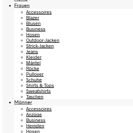
Frauen
Accessoires
Blazer
Blusen
Business
Hosen
Outdoor-Jacken
Strick-Jacken
Jeans
Kleider
Mäntel
Röcke
Pullover
Schuhe
Shirts & Tops
Sweatshirts
Taschen
Männer
Accessoires
Anzüge
Business
Hemden
Hosen