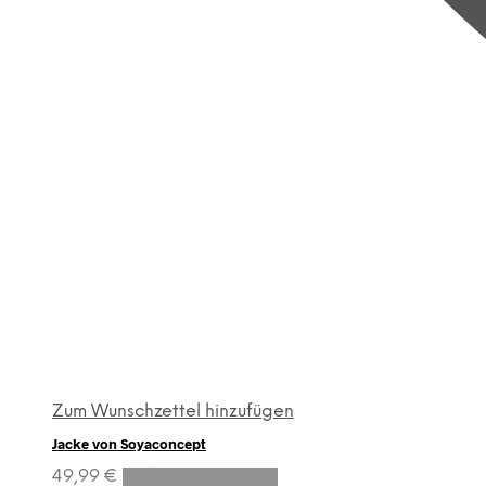
Zum Wunschzettel hinzufügen
Jacke von Soyaconcept
Dieses
49,99
€
Ausführung wählen