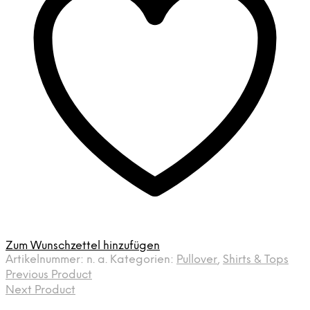
Zum Wunschzettel hinzufügen
Artikelnummer:
n. a.
Kategorien:
Pullover
,
Shirts & Tops
Previous Product
Next Product