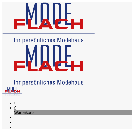
0
0
Warenkorb