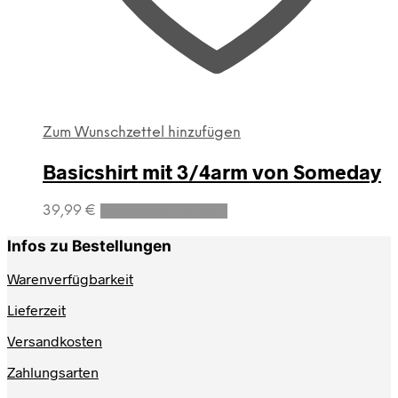
Zum Wunschzettel hinzufügen
Basicshirt mit 3/4arm von Someday
Dieses
39,99
€
Ausführung wählen
Produkt
weist
Infos zu Bestellungen
mehrere
Varianten
Warenverfügbarkeit
auf.
Lieferzeit
Die
Optionen
Versandkosten
können
auf
Zahlungsarten
der
Produktseite