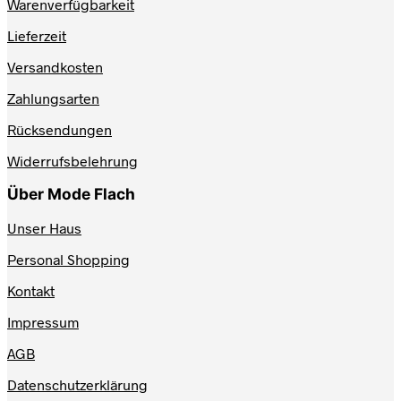
Varianten
Warenverfügbarkeit
gewählt
auf.
werden
Lieferzeit
Die
Optionen
Versandkosten
können
auf
Zahlungsarten
der
Produktseite
Rücksendungen
gewählt
werden
Widerrufsbelehrung
Über Mode Flach
Unser Haus
Personal Shopping
Kontakt
Impressum
AGB
Datenschutzerklärung