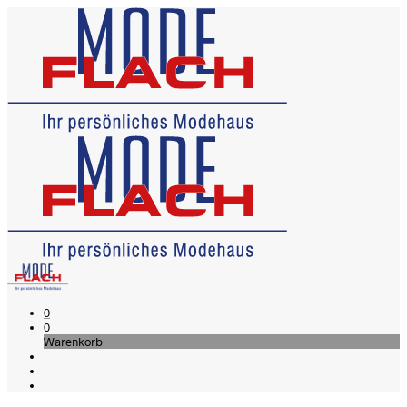
0
0
Warenkorb