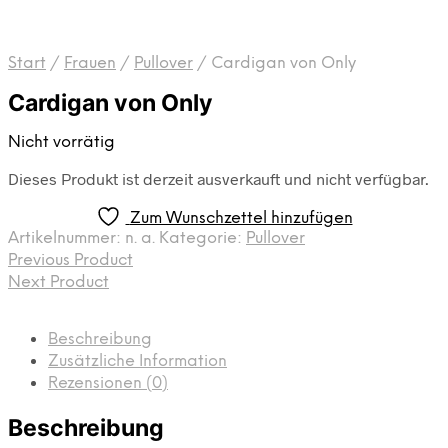
Start
/
Frauen
/
Pullover
/
Cardigan von Only
Cardigan von Only
Nicht vorrätig
Dieses Produkt ist derzeit ausverkauft und nicht verfügbar.
Zum Wunschzettel hinzufügen
Artikelnummer:
n. a.
Kategorie:
Pullover
Previous Product
Next Product
Beschreibung
Zusätzliche Information
Rezensionen (0)
Beschreibung