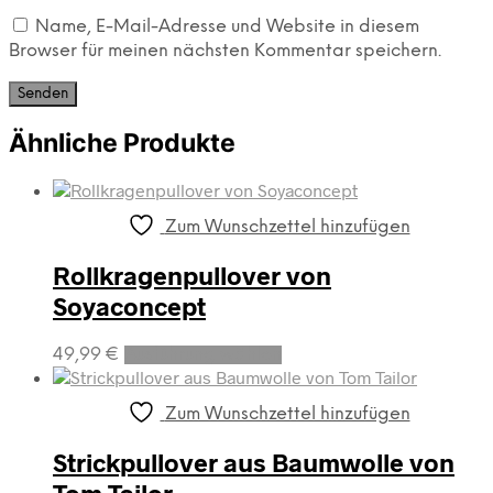
Name, E-Mail-Adresse und Website in diesem
Browser für meinen nächsten Kommentar speichern.
Ähnliche Produkte
Zum Wunschzettel hinzufügen
Rollkragenpullover von
Soyaconcept
Dieses
49,99
€
Ausführung wählen
Produkt
weist
mehrere
Zum Wunschzettel hinzufügen
Varianten
auf.
Strickpullover aus Baumwolle von
Die