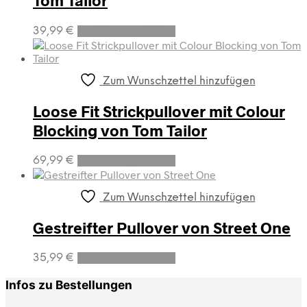
Tom Tailor
Optionen
können
Dieses
auf
39,99
€
Ausführung wählen
Produkt
der
weist
Produktseite
mehrere
gewählt
Varianten
werden
Zum Wunschzettel hinzufügen
auf.
Die
Loose Fit Strickpullover mit Colour
Optionen
Blocking von Tom Tailor
können
auf
Dieses
der
69,99
€
Ausführung wählen
Produkt
Produktseite
weist
gewählt
mehrere
werden
Zum Wunschzettel hinzufügen
Varianten
auf.
Gestreifter Pullover von Street One
Die
Optionen
Dieses
35,99
€
Ausführung wählen
können
Produkt
auf
weist
Infos zu Bestellungen
der
mehrere
Produktseite