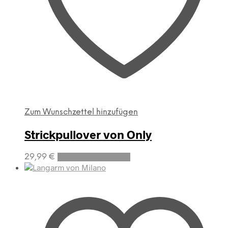
Zum Wunschzettel hinzufügen
Strickpullover von Only
Dieses
29,99
€
Ausführung wählen
Produkt
weist
mehrere
Varianten
auf.
Die
Optionen