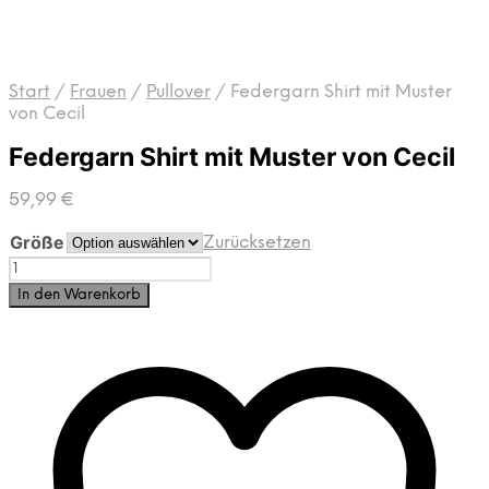
Start
/
Frauen
/
Pullover
/
Federgarn Shirt mit Muster
von Cecil
Federgarn Shirt mit Muster von Cecil
59,99
€
Größe
Zurücksetzen
Federgarn
Shirt
In den Warenkorb
mit
Muster
von
Cecil
Menge