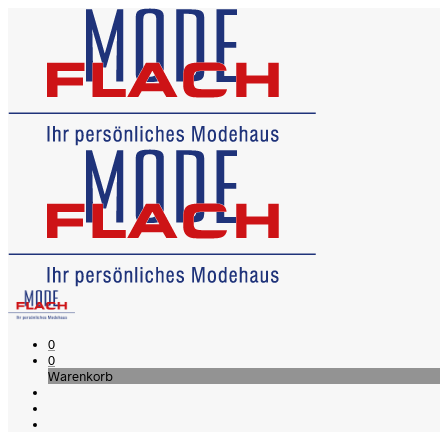
0
0
Warenkorb