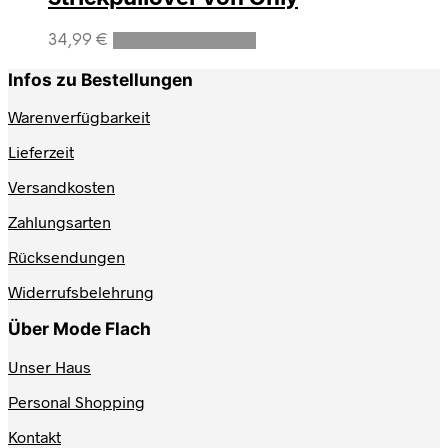
Dieses
34,99
€
Ausführung wählen
Produkt
weist
Infos zu Bestellungen
mehrere
Varianten
Warenverfügbarkeit
auf.
Lieferzeit
Die
Optionen
Versandkosten
können
auf
Zahlungsarten
der
Produktseite
Rücksendungen
gewählt
werden
Widerrufsbelehrung
Über Mode Flach
Unser Haus
Personal Shopping
Kontakt