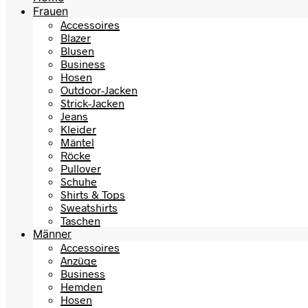
Frauen
Accessoires
Blazer
Blusen
Business
Hosen
Outdoor-Jacken
Strick-Jacken
Jeans
Kleider
Mäntel
Röcke
Pullover
Schuhe
Shirts & Tops
Sweatshirts
Taschen
Männer
Accessoires
Anzüge
Business
Hemden
Hosen