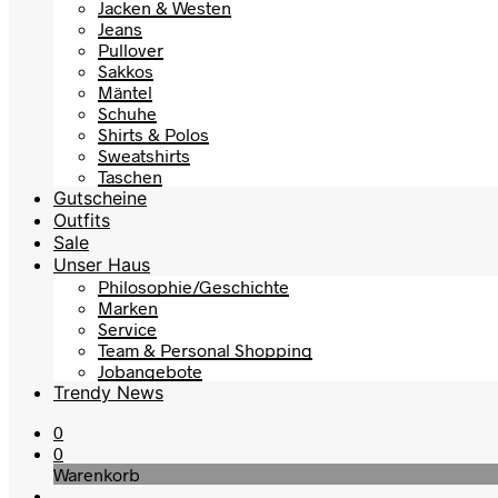
Jacken & Westen
Jeans
Pullover
Sakkos
Mäntel
Schuhe
Shirts & Polos
Sweatshirts
Taschen
Gutscheine
Outfits
Sale
Unser Haus
Philosophie/Geschichte
Marken
Service
Team & Personal Shopping
Jobangebote
Trendy News
0
0
Warenkorb