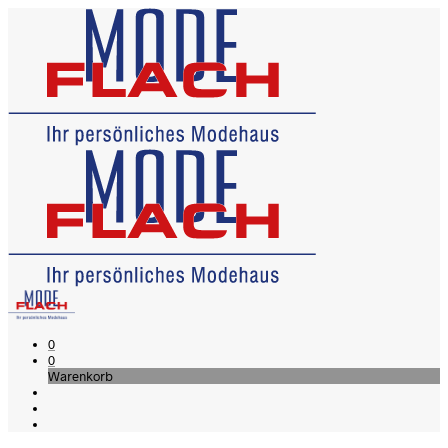
0
0
Warenkorb