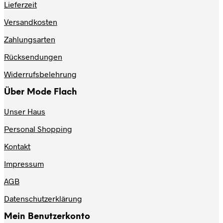
Lieferzeit
Die
Optionen
Versandkosten
können
auf
Zahlungsarten
der
Produktseite
Rücksendungen
gewählt
werden
Widerrufsbelehrung
Über Mode Flach
Unser Haus
Personal Shopping
Kontakt
Impressum
AGB
Datenschutzerklärung
Mein Benutzerkonto