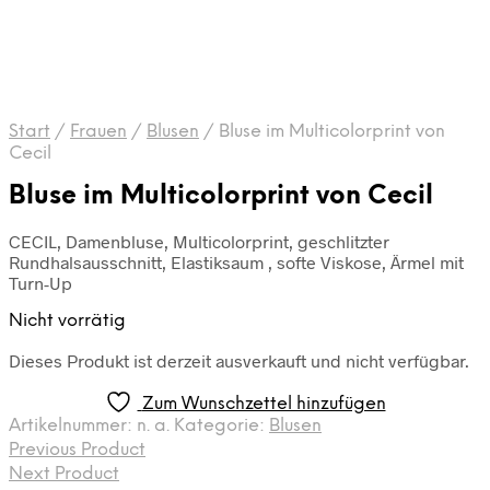
Start
/
Frauen
/
Blusen
/
Bluse im Multicolorprint von
Cecil
Bluse im Multicolorprint von Cecil
CECIL, Damenbluse, Multicolorprint, geschlitzter
Rundhalsausschnitt, Elastiksaum , softe Viskose, Ärmel mit
Turn-Up
Nicht vorrätig
Dieses Produkt ist derzeit ausverkauft und nicht verfügbar.
Zum Wunschzettel hinzufügen
Artikelnummer:
n. a.
Kategorie:
Blusen
Previous Product
Next Product