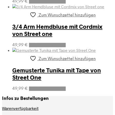
Dieses
auf
49,99
€
Ausführung wählen
Produkt
der
weist
Produktseite
mehrere
gewählt
Zum Wunschzettel hinzufügen
Varianten
werden
auf.
3/4 Arm Hemdbluse mit Cordmix
Die
von Street one
Optionen
können
Dieses
auf
49,99
€
Ausführung wählen
Produkt
der
weist
Produktseite
mehrere
gewählt
Zum Wunschzettel hinzufügen
Varianten
werden
auf.
Gemusterte Tunika mit Tape von
Die
Street One
Optionen
können
Dieses
auf
49,99
€
Ausführung wählen
Produkt
der
weist
Produktseite
Infos zu Bestellungen
mehrere
gewählt
Varianten
werden
Warenverfügbarkeit
auf.