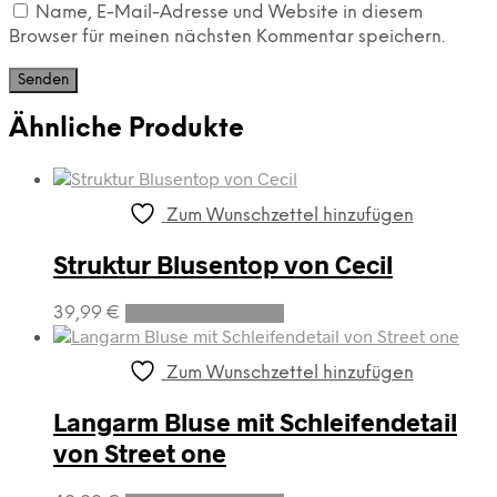
Name, E-Mail-Adresse und Website in diesem
Browser für meinen nächsten Kommentar speichern.
Ähnliche Produkte
Zum Wunschzettel hinzufügen
Struktur Blusentop von Cecil
Dieses
39,99
€
Ausführung wählen
Produkt
weist
mehrere
Zum Wunschzettel hinzufügen
Varianten
auf.
Langarm Bluse mit Schleifendetail
Die
von Street one
Optionen
können