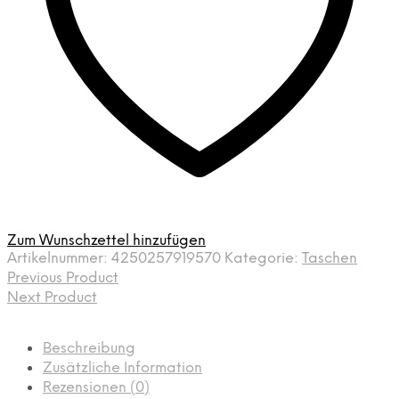
Zum Wunschzettel hinzufügen
Artikelnummer:
4250257919570
Kategorie:
Taschen
Previous Product
Next Product
Beschreibung
Zusätzliche Information
Rezensionen (0)