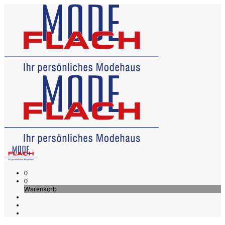
0
0
Warenkorb