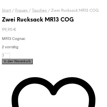
Start
/
Frauen
/
Taschen
/
Zwei Rucksack MR13 COG
Zwei Rucksack MR13 COG
99,90
€
MR13 Cognac
2 vorrätig
Zwei
Rucksack
In den Warenkorb
MR13
COG
Menge