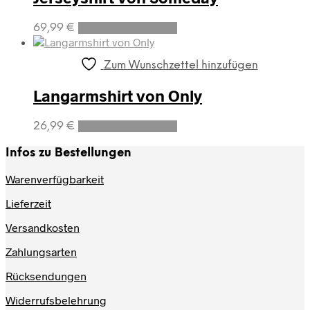
Dieses
69,99
€
Ausführung wählen
Produkt
weist
mehrere
Zum Wunschzettel hinzufügen
Varianten
auf.
Langarmshirt von Only
Die
Optionen
Dieses
26,99
€
Ausführung wählen
können
Produkt
auf
weist
Infos zu Bestellungen
der
mehrere
Produktseite
Varianten
Warenverfügbarkeit
gewählt
auf.
werden
Lieferzeit
Die
Optionen
Versandkosten
können
auf
Zahlungsarten
der
Produktseite
Rücksendungen
gewählt
werden
Widerrufsbelehrung