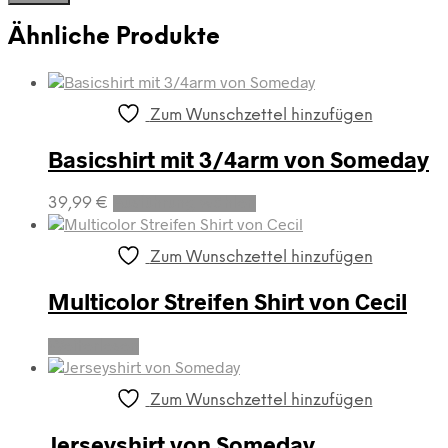
Ähnliche Produkte
Zum Wunschzettel hinzufügen
Basicshirt mit 3/4arm von Someday
Dieses
39,99
€
Ausführung wählen
Produkt
weist
mehrere
Zum Wunschzettel hinzufügen
Varianten
auf.
Multicolor Streifen Shirt von Cecil
Die
Optionen
Weiterlesen
können
auf
der
Zum Wunschzettel hinzufügen
Produktseite
gewählt
Jerseyshirt von Someday
werden