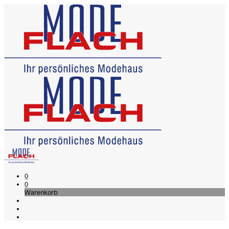
0
0
Warenkorb