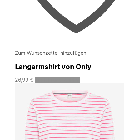
Zum Wunschzettel hinzufügen
Langarmshirt von Only
Dieses
26,99
€
Ausführung wählen
Produkt
weist
mehrere
Varianten
auf.
Die
Optionen
können
auf
der