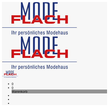
0
0
Warenkorb