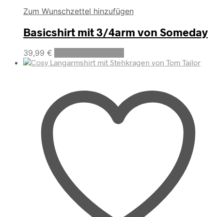
Zum Wunschzettel hinzufügen
Basicshirt mit 3/4arm von Someday
Dieses
39,99
€
Ausführung wählen
Produkt
weist
mehrere
Varianten
auf.
Die
Optionen
können
auf
der
Produktseite
gewählt
werden