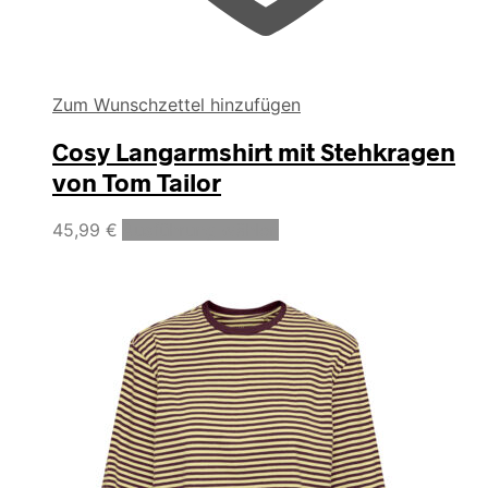
Zum Wunschzettel hinzufügen
Cosy Langarmshirt mit Stehkragen
von Tom Tailor
Dieses
45,99
€
Ausführung wählen
Produkt
weist
mehrere
Varianten
auf.
Die
Optionen
können
auf
der
Produktseite
gewählt