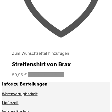
Zum Wunschzettel hinzufügen
Streifenshirt von Brax
Dieses
59,95
€
Ausführung wählen
Produkt
weist
Infos zu Bestellungen
mehrere
Varianten
Warenverfügbarkeit
auf.
Lieferzeit
Die
Optionen
Versandkosten