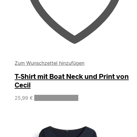
Zum Wunschzettel hinzufügen
T-Shirt mit Boat Neck und Print von
Cecil
Dieses
25,99
€
Ausführung wählen
Produkt
weist
mehrere
Varianten
auf.
Die