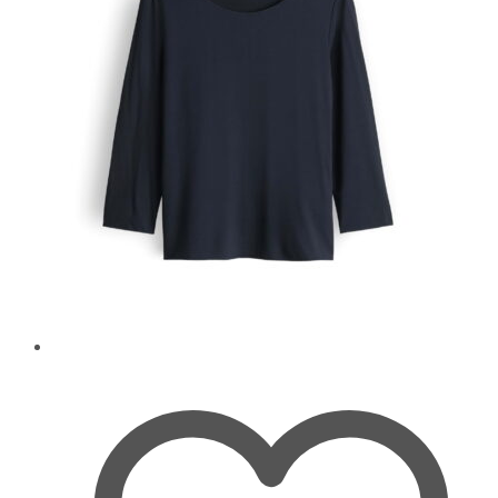
Optionen
können
auf
der
Produktseite
gewählt
werden