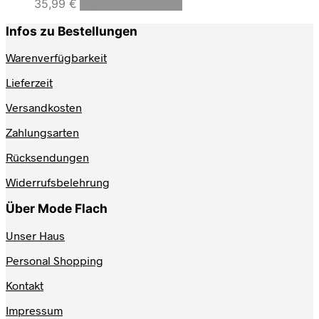
Dieses
35,99
€
Ausführung wählen
Produkt
weist
Infos zu Bestellungen
mehrere
Varianten
Warenverfügbarkeit
auf.
Lieferzeit
Die
Optionen
Versandkosten
können
auf
Zahlungsarten
der
Produktseite
Rücksendungen
gewählt
werden
Widerrufsbelehrung
Über Mode Flach
Unser Haus
Personal Shopping
Kontakt
Impressum