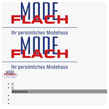
0
0
Warenkorb