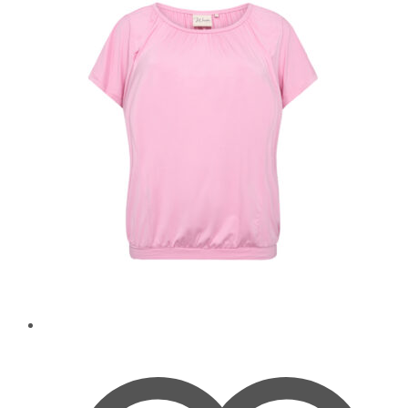
auf.
Die
Optionen
können
auf
der
Produktseite
gewählt
werden