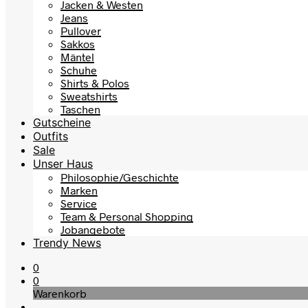
Jacken & Westen
Jeans
Pullover
Sakkos
Mäntel
Schuhe
Shirts & Polos
Sweatshirts
Taschen
Gutscheine
Outfits
Sale
Unser Haus
Philosophie/Geschichte
Marken
Service
Team & Personal Shopping
Jobangebote
Trendy News
0
0
Warenkorb