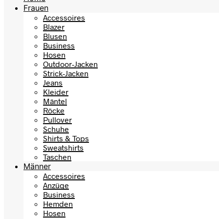
Frauen
Accessoires
Blazer
Blusen
Business
Hosen
Outdoor-Jacken
Strick-Jacken
Jeans
Kleider
Mäntel
Röcke
Pullover
Schuhe
Shirts & Tops
Sweatshirts
Taschen
Männer
Accessoires
Anzüge
Business
Hemden
Hosen