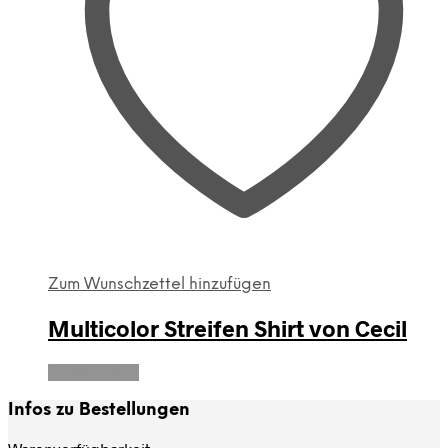
auf
der
Produktseite
gewählt
werden
Zum Wunschzettel hinzufügen
Multicolor Streifen Shirt von Cecil
Weiterlesen
Infos zu Bestellungen