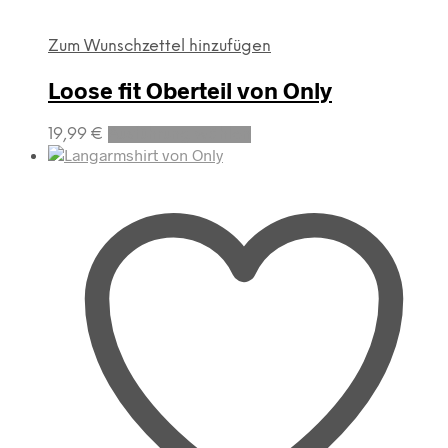
Zum Wunschzettel hinzufügen
Loose fit Oberteil von Only
Dieses
19,99
€
Ausführung wählen
Produkt
weist
mehrere
Varianten
auf.
Die
Optionen
können
auf
der
Produktseite
gewählt
werden