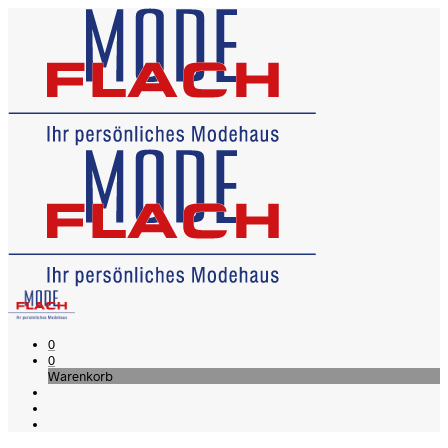
0
0
Warenkorb