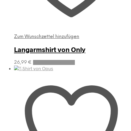
Zum Wunschzettel hinzufügen
Langarmshirt von Only
Dieses
26,99
€
Ausführung wählen
Produkt
weist
mehrere
Varianten
auf.
Die
Optionen
können
auf
der
Produktseite
gewählt