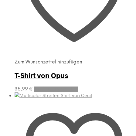
werden
Zum Wunschzettel hinzufügen
T-Shirt von Opus
Dieses
35,99
€
Ausführung wählen
Produkt
weist
mehrere
Varianten
auf.
Die
Optionen
können