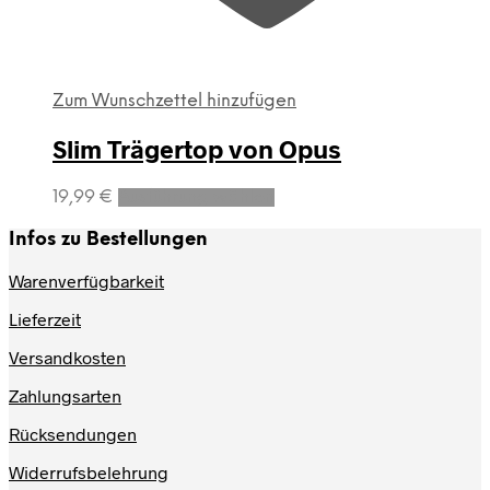
Zum Wunschzettel hinzufügen
Slim Trägertop von Opus
Dieses
19,99
€
Ausführung wählen
Produkt
weist
Infos zu Bestellungen
mehrere
Varianten
Warenverfügbarkeit
auf.
Lieferzeit
Die
Optionen
Versandkosten
können
auf
Zahlungsarten
der
Produktseite
Rücksendungen
gewählt
werden
Widerrufsbelehrung