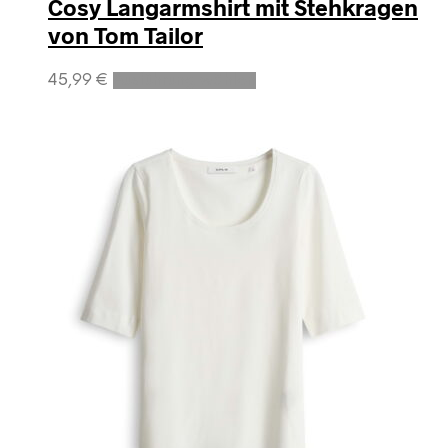
Cosy Langarmshirt mit Stehkragen
von Tom Tailor
Dieses
45,99
€
Ausführung wählen
Produkt
weist
mehrere
Varianten
auf.
Die
Optionen
können
auf
der
Produktseite
gewählt
werden