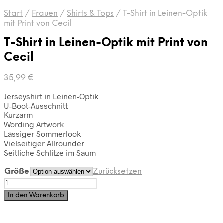
Start
/
Frauen
/
Shirts & Tops
/
T-Shirt in Leinen-Optik
mit Print von Cecil
T-Shirt in Leinen-Optik mit Print von
Cecil
35,99
€
Jerseyshirt in Leinen-Optik
U-Boot-Ausschnitt
Kurzarm
Wording Artwork
Lässiger Sommerlook
Vielseitiger Allrounder
Seitliche Schlitze im Saum
Größe
Zurücksetzen
T-
Shirt
In den Warenkorb
in
Leinen-
Optik