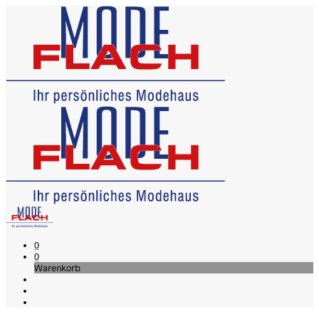
0
0
Warenkorb