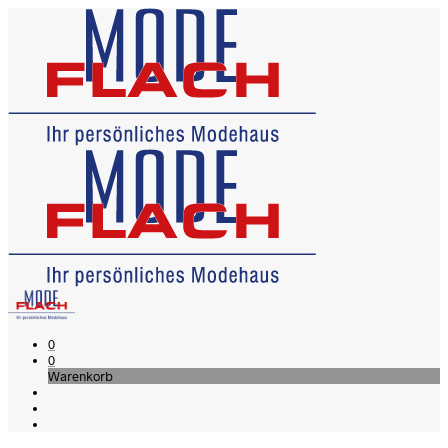
0
0
Warenkorb