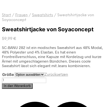
Start
/
Frauen
/
Sweatshirts
/
Sweatshirtjacke von
Soyaconcept
Sweatshirtjacke von Soyaconcept
59,99
€
SC-BANU 282 ist ein modisches Sweatshirt aus 48% Modal,
48% Polyester und 4% Elastan. Es hat einen
Frontreißverschluss, eine Kapuze mit Kordelzug und kurze
Ärmel mit umgeschlagenen Bündchen. Dieses coole
Sweatshirt lässt sich elegant mit Jeans kombinieren.
Größe
Zurücksetzen
Sweatshirtjacke
von
In den Warenkorb
Soyaconcept
Menge