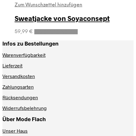
Zum Wunschzettel hinzufügen
Sweatjacke von Soyaconsept
Dieses
59,99
€
Ausführung wählen
Produkt
weist
Infos zu Bestellungen
mehrere
Varianten
Warenverfügbarkeit
auf.
Lieferzeit
Die
Optionen
Versandkosten
können
auf
Zahlungsarten
der
Produktseite
Rücksendungen
gewählt
werden
Widerrufsbelehrung
Über Mode Flach
Unser Haus