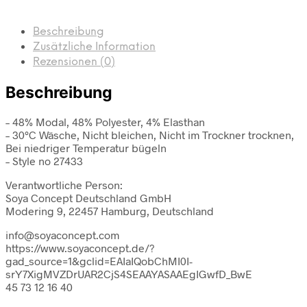
Beschreibung
Zusätzliche Information
Rezensionen (0)
Beschreibung
– 48% Modal, 48% Polyester, 4% Elasthan
– 30°C Wäsche, Nicht bleichen, Nicht im Trockner trocknen,
Bei niedriger Temperatur bügeln
– Style no 27433
Verantwortliche Person:
Soya Concept Deutschland GmbH
Modering 9, 22457 Hamburg, Deutschland
info@soyaconcept.com
https://www.soyaconcept.de/?
gad_source=1&gclid=EAIaIQobChMI0I-
srY7XigMVZDrUAR2CjS4SEAAYASAAEgIGwfD_BwE
45 73 12 16 40