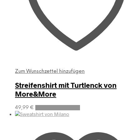
Zum Wunschzettel hinzufügen
Streifenshirt mit Turtlenck von
More&More
Dieses
49,99
€
Ausführung wählen
Produkt
weist
mehrere
Varianten
auf.