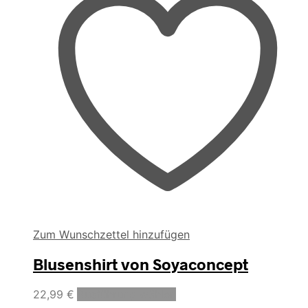
Die
Optionen
können
auf
der
Produktseite
gewählt
werden
Zum Wunschzettel hinzufügen
Blusenshirt von Soyaconcept
Dieses
22,99
€
Ausführung wählen
Produkt