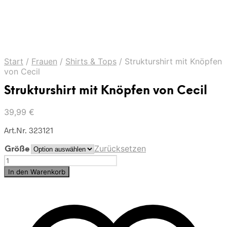
Start
/
Frauen
/
Shirts & Tops
/
Strukturshirt mit Knöpfen
von Cecil
Strukturshirt mit Knöpfen von Cecil
39,99
€
Art.Nr. 323121
Zurücksetzen
Größe
Strukturshirt
mit
In den Warenkorb
Knöpfen
von
Cecil
Menge