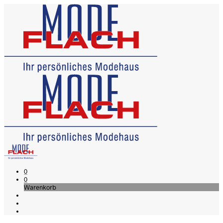
0
0
Warenkorb