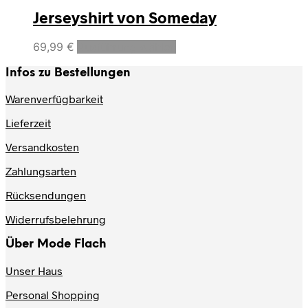
Jerseyshirt von Someday
Dieses
69,99
€
Ausführung wählen
Produkt
weist
Infos zu Bestellungen
mehrere
Varianten
Warenverfügbarkeit
auf.
Lieferzeit
Die
Optionen
Versandkosten
können
auf
Zahlungsarten
der
Produktseite
Rücksendungen
gewählt
werden
Widerrufsbelehrung
Über Mode Flach
Unser Haus
Personal Shopping