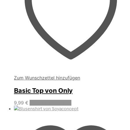
Zum Wunschzettel hinzufügen
Basic Top von Only
Dieses
9,99
€
Ausführung wählen
Produkt
weist
mehrere
Varianten
auf.