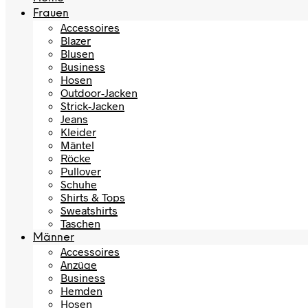
Frauen
Accessoires
Blazer
Blusen
Business
Hosen
Outdoor-Jacken
Strick-Jacken
Jeans
Kleider
Mäntel
Röcke
Pullover
Schuhe
Shirts & Tops
Sweatshirts
Taschen
Männer
Accessoires
Anzüge
Business
Hemden
Hosen