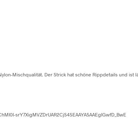
Nylon-Mischqualität. Der Strick hat schöne Rippdetails und ist 
QobChMI0I-srY7XigMVZDrUAR2CjS4SEAAYASAAEgIGwfD_BwE