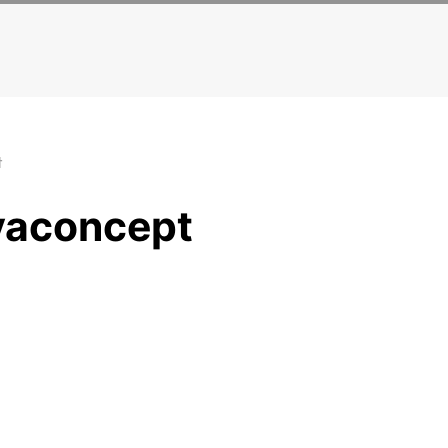
t
oyaconcept