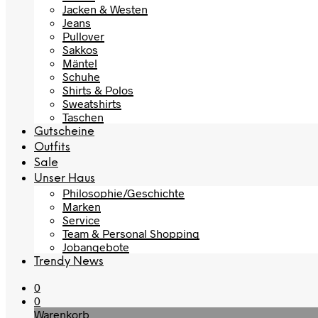
Jacken & Westen
Jeans
Pullover
Sakkos
Mäntel
Schuhe
Shirts & Polos
Sweatshirts
Taschen
Gutscheine
Outfits
Sale
Unser Haus
Philosophie/Geschichte
Marken
Service
Team & Personal Shopping
Jobangebote
Trendy News
0
0
Warenkorb