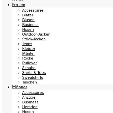
Frauen
Accessoires
Blazer
Blusen
Business
Hosen
Outdoor-Jacken
Strick-Jacken
Jeans
Kleider
Mäntel
Röcke
Pullover
Schuhe
Shirts & Tops
Sweatshirts
Taschen
Männer
Accessoires
Anzüge
Business
Hemden
Hosen