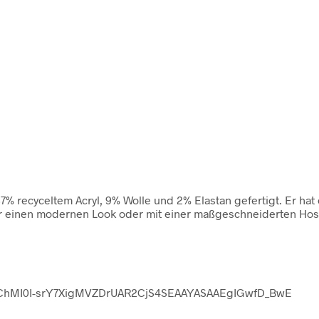
7% recyceltem Acryl, 9% Wolle und 2% Elastan gefertigt. Er ha
ür einen modernen Look oder mit einer maßgeschneiderten Hose 
QobChMI0I-srY7XigMVZDrUAR2CjS4SEAAYASAAEgIGwfD_BwE