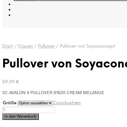
Start
/
Frauen
/
Pullover
/
Pullover von Soyaconcept
Pullover von Soyacon
59,99
€
SC-AVALON 4 PULLOVER 91620 CREAM MELANGE
Größe
Zurücksetzen
Pullover
von
In den Warenkorb
Soyaconcept
Menge