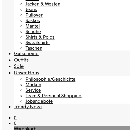
Jacken & Westen
Jeans
Pullover
Sakkos
Mäntel
Schuhe
Shirts & Polos
Sweatshirts
Taschen
Gutscheine
Outfits
Sale
Unser Haus
Philosophie/Geschichte
Marken
Service
Team & Personal Shopping
Jobangebote
Trendy News
0
0
Warenkorb