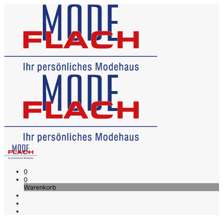
0
0
Warenkorb