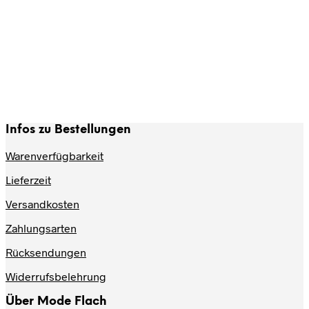
Dieses
49,99
€
Ausführung wählen
Produkt
weist
mehrere
Varianten
auf.
Infos zu Bestellungen
Die
Optionen
Warenverfügbarkeit
können
auf
Lieferzeit
der
Produktseite
Versandkosten
gewählt
werden
Zahlungsarten
Rücksendungen
Widerrufsbelehrung
Über Mode Flach