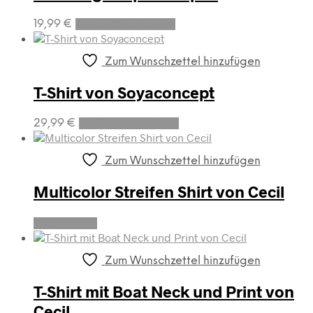
Dieses
19,99
€
Ausführung wählen
Produkt
weist
mehrere
Zum Wunschzettel hinzufügen
Varianten
auf.
T-Shirt von Soyaconcept
Die
Optionen
Dieses
29,99
€
Ausführung wählen
können
Produkt
auf
weist
der
mehrere
Zum Wunschzettel hinzufügen
Produktseite
Varianten
gewählt
auf.
Multicolor Streifen Shirt von Cecil
werden
Die
Optionen
Weiterlesen
können
auf
der
Zum Wunschzettel hinzufügen
Produktseite
gewählt
T-Shirt mit Boat Neck und Print von
werden
Cecil