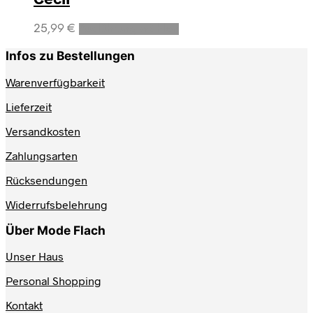
Dieses
25,99
€
Ausführung wählen
Produkt
weist
Infos zu Bestellungen
mehrere
Varianten
Warenverfügbarkeit
auf.
Lieferzeit
Die
Optionen
Versandkosten
können
auf
Zahlungsarten
der
Produktseite
Rücksendungen
gewählt
werden
Widerrufsbelehrung
Über Mode Flach
Unser Haus
Personal Shopping
Kontakt