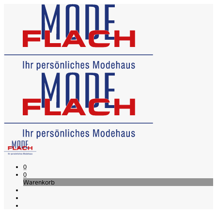
0
0
Warenkorb