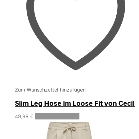
Zum Wunschzettel hinzufügen
Slim Leg Hose im Loose Fit von Cecil
Dieses
49,99
€
Ausführung wählen
Produkt
weist
mehrere