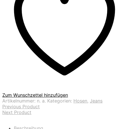
Zum Wunschzettel hinzufügen
Artikelnummer:
n. a.
Kategorien:
Hosen
,
Jeans
Previous Product
Next Product
Beschreibung