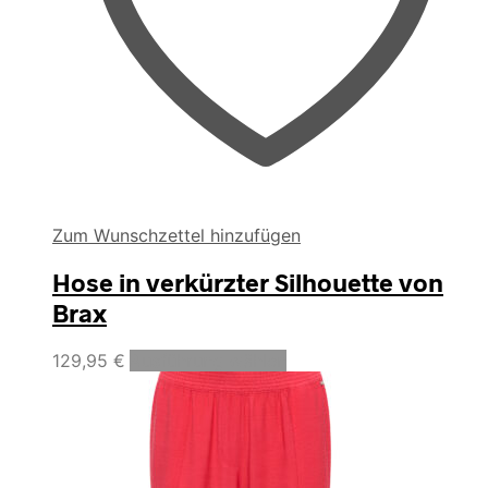
Zum Wunschzettel hinzufügen
Hose in verkürzter Silhouette von
Brax
Dieses
129,95
€
Ausführung wählen
Produkt
weist
mehrere
Varianten
auf.
Die