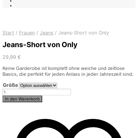
Start
/
Frauen
/
Jeans
/
Jeans-Short von Only
Jeans-Short von Only
29,99
€
Keine Garderobe ist komplett ohne weiche und zeitlose
Basics, die perfekt für jeden Anlass in jeder Jahreszeit sind.
Größe
Jeans-
Short
In den Warenkorb
von
Only
Menge