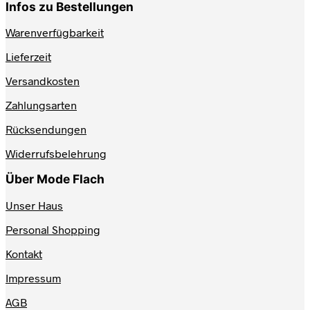
weist
Infos zu Bestellungen
mehrere
Varianten
Warenverfügbarkeit
auf.
Lieferzeit
Die
Optionen
Versandkosten
können
auf
Zahlungsarten
der
Produktseite
Rücksendungen
gewählt
werden
Widerrufsbelehrung
Über Mode Flach
Unser Haus
Personal Shopping
Kontakt
Impressum
AGB