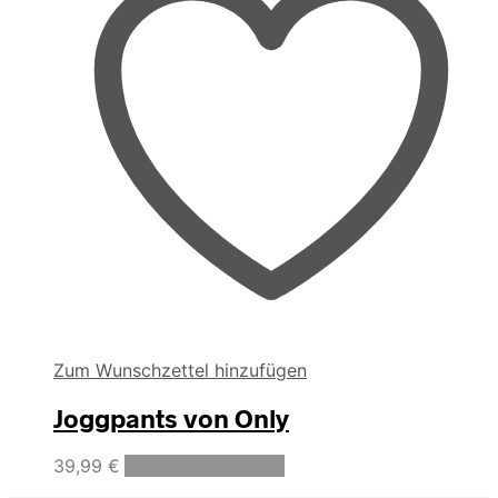
Zum Wunschzettel hinzufügen
Joggpants von Only
Dieses
39,99
€
Ausführung wählen
Produkt