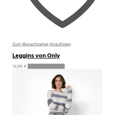
Zum Wunschzettel hinzufügen
Leggins von Only
Dieses
14,99
€
Ausführung wählen
Produkt
weist
mehrere
Varianten
auf.
Die
Optionen
können
auf
der