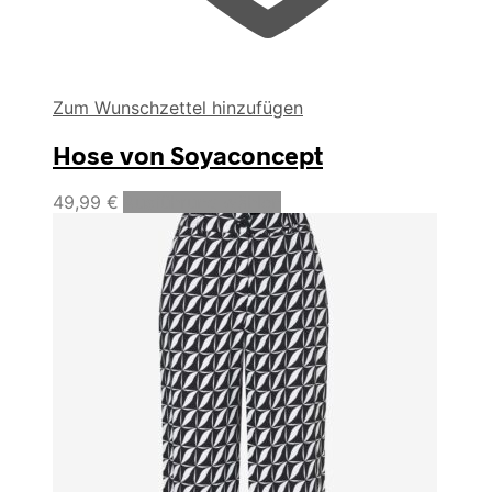
Zum Wunschzettel hinzufügen
Hose von Soyaconcept
Dieses
49,99
€
Ausführung wählen
Produkt
weist
mehrere
Varianten
auf.
Die
Optionen
können
auf
der
Produktseite
gewählt
werden