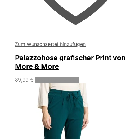
Zum Wunschzettel hinzufügen
Palazzohose grafischer Print von
More & More
Dieses
89,99
€
Ausführung wählen
Produkt
weist
mehrere
Varianten
auf.
Die
Optionen
können
auf
der