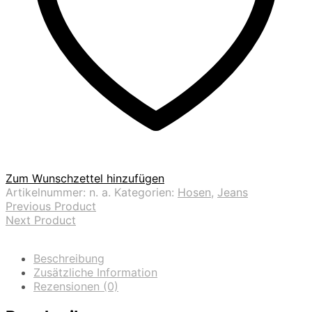
Zum Wunschzettel hinzufügen
Artikelnummer:
n. a.
Kategorien:
Hosen
,
Jeans
Previous Product
Next Product
Beschreibung
Zusätzliche Information
Rezensionen (0)