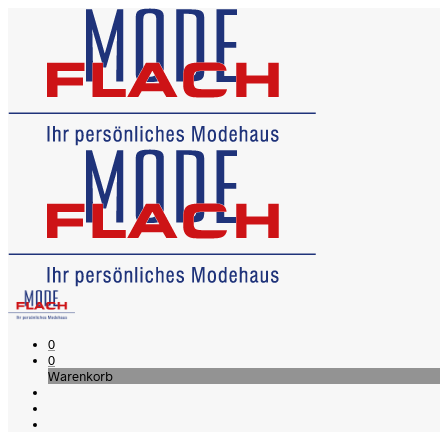
0
0
Warenkorb