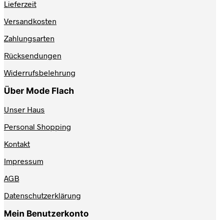
Lieferzeit
Die
Optionen
Versandkosten
können
auf
Zahlungsarten
der
Produktseite
Rücksendungen
gewählt
werden
Widerrufsbelehrung
Über Mode Flach
Unser Haus
Personal Shopping
Kontakt
Impressum
AGB
Datenschutzerklärung
Mein Benutzerkonto