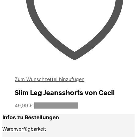
Zum Wunschzettel hinzufügen
Slim Leg Jeansshorts von Cecil
Dieses
49,99
€
Ausführung wählen
Produkt
weist
Infos zu Bestellungen
mehrere
Varianten
Warenverfügbarkeit
auf.