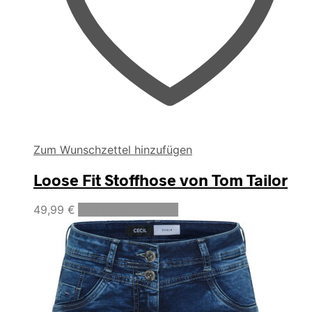
Zum Wunschzettel hinzufügen
Loose Fit Stoffhose von Tom Tailor
Dieses
49,99
€
Ausführung wählen
Produkt
weist
mehrere
Varianten
auf.
Die
Optionen