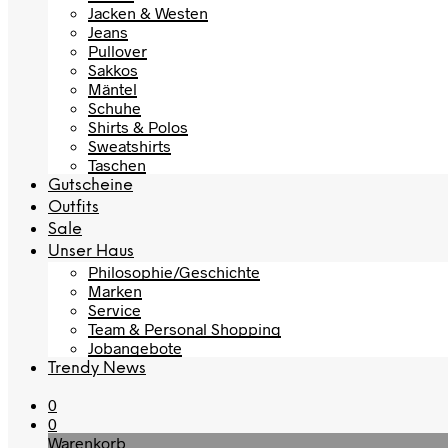
Jacken & Westen
Jeans
Pullover
Sakkos
Mäntel
Schuhe
Shirts & Polos
Sweatshirts
Taschen
Gutscheine
Outfits
Sale
Unser Haus
Philosophie/Geschichte
Marken
Service
Team & Personal Shopping
Jobangebote
Trendy News
0
0
Warenkorb