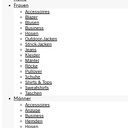
Frauen
Accessoires
Blazer
Blusen
Business
Hosen
Outdoor-Jacken
Strick-Jacken
Jeans
Kleider
Mäntel
Röcke
Pullover
Schuhe
Shirts & Tops
Sweatshirts
Taschen
Männer
Accessoires
Anzüge
Business
Hemden
Hosen