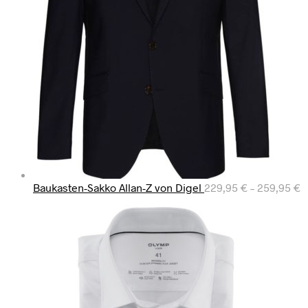
Baukasten-Sakko Allan-Z von Digel
229,95
€
–
259,95
€