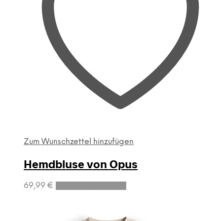
Zum Wunschzettel hinzufügen
Hemdbluse von Opus
Dieses
69,99
€
Ausführung wählen
Produkt
weist
mehrere