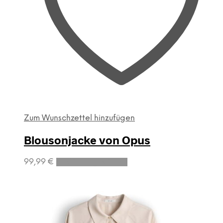
Zum Wunschzettel hinzufügen
Blousonjacke von Opus
Dieses
99,99
€
Ausführung wählen
Produkt
weist
mehrere
Varianten
auf.
Die