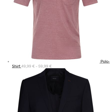
Polo-
Shirt
49,99
€
–
59,99
€