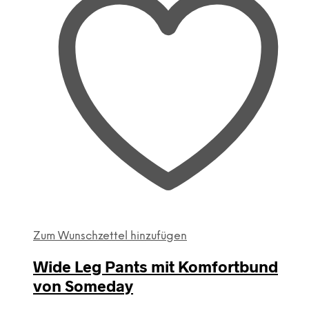
Die
Optionen
können
auf
der
Produktseite
gewählt
werden
Zum Wunschzettel hinzufügen
Wide Leg Pants mit Komfortbund
von Someday