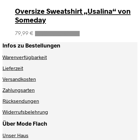
Oversize Sweatshirt „Usalina“ von
Someday
Dieses
79,99
€
Ausführung wählen
Produkt
weist
Infos zu Bestellungen
mehrere
Varianten
Warenverfügbarkeit
auf.
Lieferzeit
Die
Optionen
Versandkosten
können
auf
Zahlungsarten
der
Produktseite
Rücksendungen
gewählt
werden
Widerrufsbelehrung
Über Mode Flach
Unser Haus