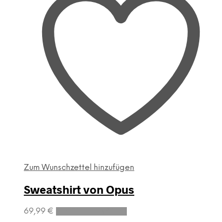
Zum Wunschzettel hinzufügen
Sweatshirt von Opus
Dieses
69,99
€
Ausführung wählen
Produkt