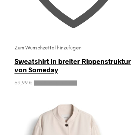
Zum Wunschzettel hinzufügen
Sweatshirt in breiter Rippenstruktur
von Someday
Dieses
69,99
€
Ausführung wählen
Produkt
weist
mehrere
Varianten
auf.
Die
Optionen
können
auf