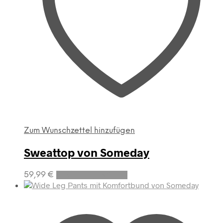
Zum Wunschzettel hinzufügen
Sweattop von Someday
Dieses
59,99
€
Ausführung wählen
Produkt
weist
mehrere
Varianten
auf.