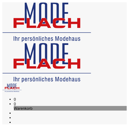
0
0
Warenkorb