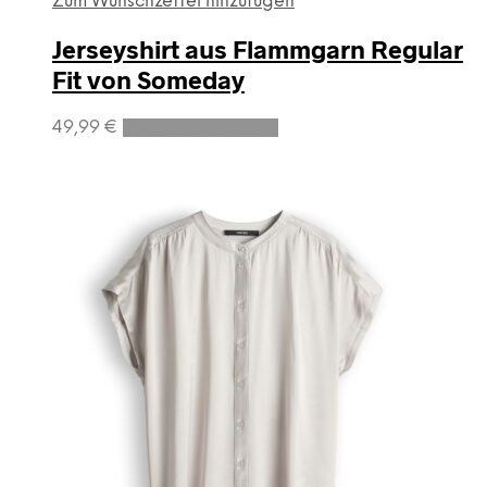
Zum Wunschzettel hinzufügen
Jerseyshirt aus Flammgarn Regular
Fit von Someday
Dieses
49,99
€
Ausführung wählen
Produkt
weist
mehrere
Varianten
auf.
Die
Optionen
können
auf
der
Produktseite
gewählt
werden