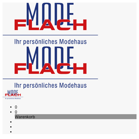
0
0
Warenkorb