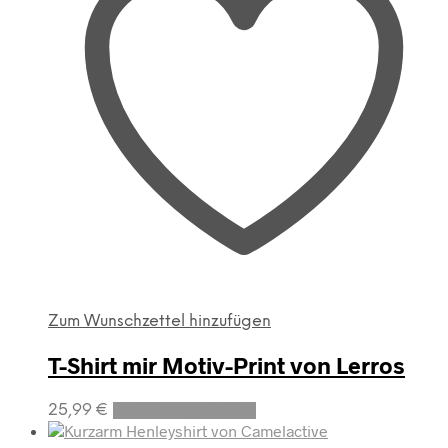
Optionen
können
auf
der
Produktseite
gewählt
werden
Zum Wunschzettel hinzufügen
T-Shirt mir Motiv-Print von Lerros
Dieses
25,99
€
Ausführung wählen
Produkt
weist