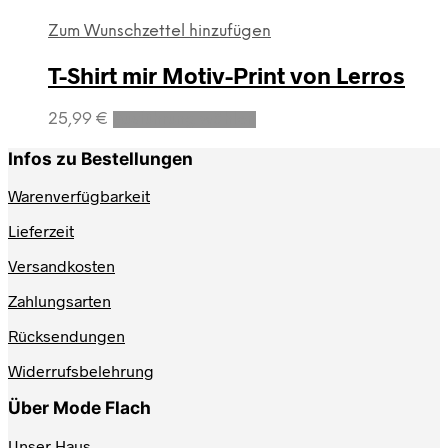
Zum Wunschzettel hinzufügen
T-Shirt mir Motiv-Print von Lerros
Dieses
25,99
€
Ausführung wählen
Produkt
weist
Infos zu Bestellungen
mehrere
Varianten
Warenverfügbarkeit
auf.
Lieferzeit
Die
Optionen
Versandkosten
können
auf
Zahlungsarten
der
Produktseite
Rücksendungen
gewählt
werden
Widerrufsbelehrung
Über Mode Flach
Unser Haus