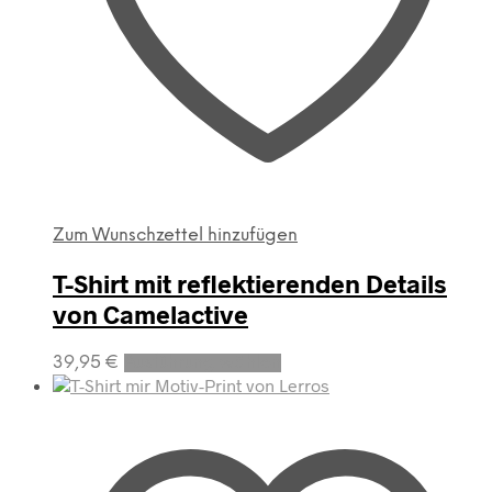
Zum Wunschzettel hinzufügen
T-Shirt mit reflektierenden Details
von Camelactive
Dieses
39,95
€
Ausführung wählen
Produkt
weist
mehrere
Varianten
auf.
Die