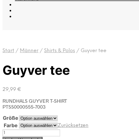
Start
/
Männer
/
Shirts & Polos
/
Guyver tee
Guyver tee
29,99
€
RUNDHALS GUYVER T-SHIRT
PTSS0000555-7003
Größe
Farbe
Zurücksetzen
Guyver
tee