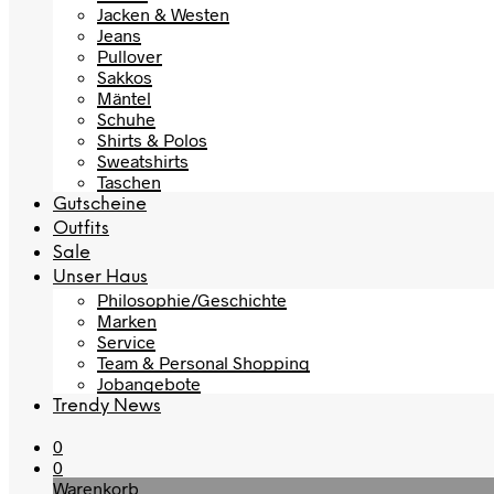
Jacken & Westen
Jeans
Pullover
Sakkos
Mäntel
Schuhe
Shirts & Polos
Sweatshirts
Taschen
Gutscheine
Outfits
Sale
Unser Haus
Philosophie/Geschichte
Marken
Service
Team & Personal Shopping
Jobangebote
Trendy News
0
0
Warenkorb