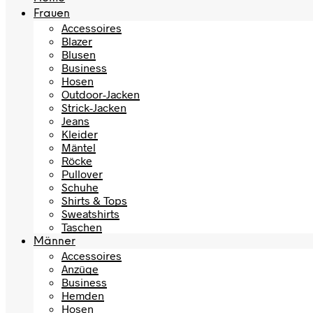
Frauen
Accessoires
Blazer
Blusen
Business
Hosen
Outdoor-Jacken
Strick-Jacken
Jeans
Kleider
Mäntel
Röcke
Pullover
Schuhe
Shirts & Tops
Sweatshirts
Taschen
Männer
Accessoires
Anzüge
Business
Hemden
Hosen