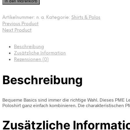
In den Warenkorb
Menge
Artikelnummer:
n. a.
Kategorie:
Shirts & Polos
Previous Product
Next Product
Beschreibung
Zusätzliche Information
Rezensionen (0)
Beschreibung
Bequeme Basics sind immer die richtige Wahl. Dieses PME Le
Poloshirt ganz einfach kombinieren. Die charakteristischen 
Zusätzliche Informati