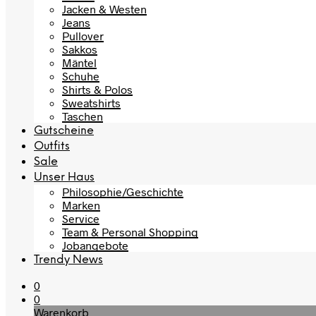
Jacken & Westen
Jeans
Pullover
Sakkos
Mäntel
Schuhe
Shirts & Polos
Sweatshirts
Taschen
Gutscheine
Outfits
Sale
Unser Haus
Philosophie/Geschichte
Marken
Service
Team & Personal Shopping
Jobangebote
Trendy News
0
0
Warenkorb