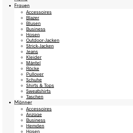
Frauen
Accessoires
Blazer
Blusen
Business
Hosen
Outdoor-Jacken
Strick-Jacken
Jeans
Kleider
Mäntel
Röcke
Pullover
Schuhe
Shirts & Tops
Sweatshirts
Taschen
Männer
Accessoires
Anzüge
Business
Hemden
Hosen