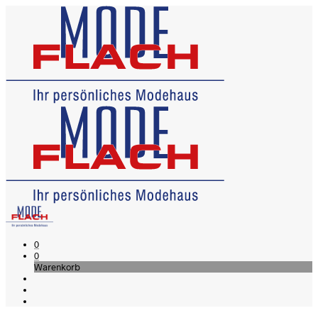
0
0
Warenkorb