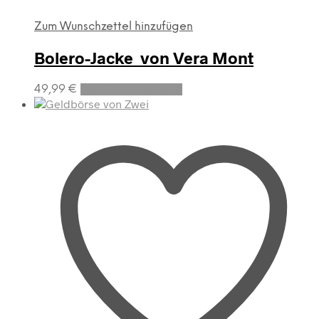
Zum Wunschzettel hinzufügen
Bolero-Jacke von Vera Mont
Dieses
49,99
€
Ausführung wählen
Produkt
weist
mehrere
Varianten
auf.
Die
Optionen
können
auf
der
Produktseite
gewählt
werden