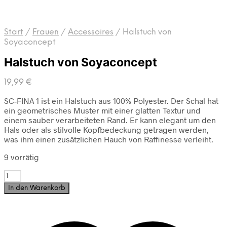
Start
/
Frauen
/
Accessoires
/
Halstuch von
Soyaconcept
Halstuch von Soyaconcept
19,99
€
SC-FINA 1 ist ein Halstuch aus 100% Polyester. Der Schal hat
ein geometrisches Muster mit einer glatten Textur und
einem sauber verarbeiteten Rand. Er kann elegant um den
Hals oder als stilvolle Kopfbedeckung getragen werden,
was ihm einen zusätzlichen Hauch von Raffinesse verleiht.
9 vorrätig
Halstuch
von
In den Warenkorb
Soyaconcept
Menge