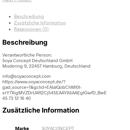
Next Product
Beschreibung
Zusätzliche Information
Rezensionen (0)
Beschreibung
Verantwortliche Person:
Soya Concept Deutschland GmbH
Modering 9, 22457 Hamburg, Deutschland
info@soyaconcept.com
https://www.soyaconcept.de/?
gad_source=1&gclid=EAIaIQobChMI0I-
srY7XigMVZDrUAR2CjS4SEAAYASAAEgIGwfD_BwE
45 73 12 16 40
Zusätzliche Information
Marke
SOYACONCEPT