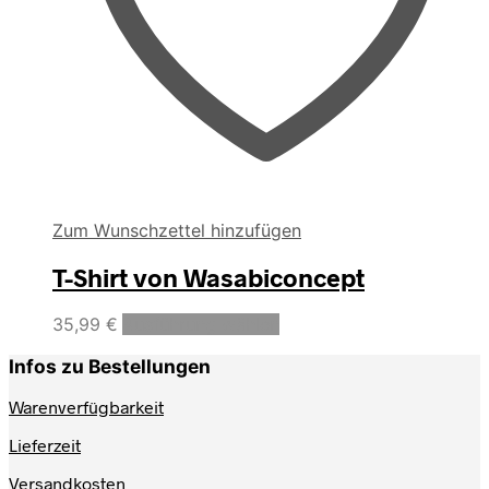
Zum Wunschzettel hinzufügen
T-Shirt von Wasabiconcept
Dieses
35,99
€
Ausführung wählen
Produkt
weist
Infos zu Bestellungen
mehrere
Varianten
Warenverfügbarkeit
auf.
Lieferzeit
Die
Optionen
Versandkosten
können