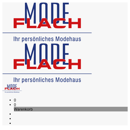
0
0
Warenkorb