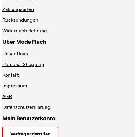
auf
Zahlungsarten
der
Produktseite
Rücksendungen
gewählt
werden
Widerrufsbelehrung
Über Mode Flach
Unser Haus
Personal Shopping
Kontakt
Impressum
AGB
Datenschutzerklärung
Mein Benutzerkonto
Vertrag widerrufen