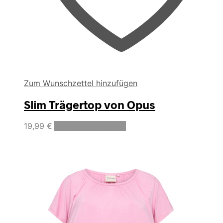
Zum Wunschzettel hinzufügen
Slim Trägertop von Opus
Dieses
19,99
€
Ausführung wählen
Produkt
weist
mehrere
Varianten
auf.
Die
Optionen
können
auf
der