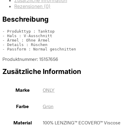
Zusätzliche Information
Rezensionen (0)
Beschreibung
- Produkttyp : Tanktop

- Hals : V-Ausschnitt

- Ärmel : Ohne Ärmel

- Details : Rüschen

- Passform : Normal geschnitten
Produktnummer: 15157656
Zusätzliche Information
Marke
ONLY
Farbe
Grün
Material
100% LENZING™ ECOVERO™ Viscose