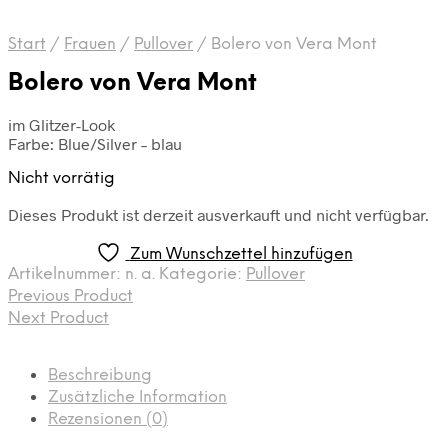
Start
/
Frauen
/
Pullover
/
Bolero von Vera Mont
Bolero von Vera Mont
im Glitzer-Look
Farbe: Blue/Silver – blau
Nicht vorrätig
Dieses Produkt ist derzeit ausverkauft und nicht verfügbar.
Zum Wunschzettel hinzufügen
Artikelnummer:
n. a.
Kategorie:
Pullover
Previous Product
Next Product
Beschreibung
Zusätzliche Information
Rezensionen (0)