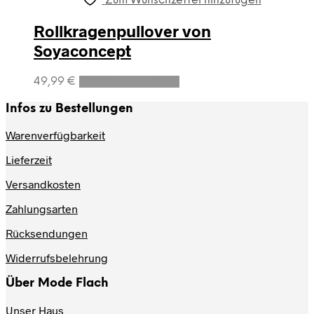
mehrere
gewählt
Zum Wunschzettel hinzufügen
Varianten
werden
auf.
Rollkragenpullover von
Die
Soyaconcept
Optionen
können
Dieses
auf
49,99
€
Ausführung wählen
Produkt
der
weist
Produktseite
Infos zu Bestellungen
mehrere
gewählt
Varianten
werden
Warenverfügbarkeit
auf.
Lieferzeit
Die
Optionen
Versandkosten
können
auf
Zahlungsarten
der
Produktseite
Rücksendungen
gewählt
werden
Widerrufsbelehrung
Über Mode Flach
Unser Haus