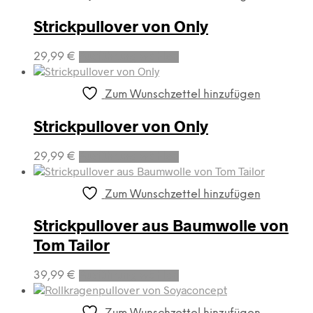
Strickpullover von Only
Dieses
29,99
€
Ausführung wählen
Produkt
weist
mehrere
Zum Wunschzettel hinzufügen
Varianten
auf.
Strickpullover von Only
Die
Optionen
Dieses
29,99
€
Ausführung wählen
können
Produkt
auf
weist
der
mehrere
Zum Wunschzettel hinzufügen
Produktseite
Varianten
gewählt
auf.
Strickpullover aus Baumwolle von
werden
Die
Tom Tailor
Optionen
können
Dieses
auf
39,99
€
Ausführung wählen
Produkt
der
weist
Produktseite