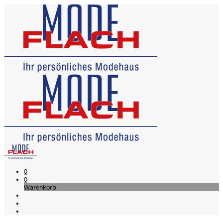
0
0
Warenkorb