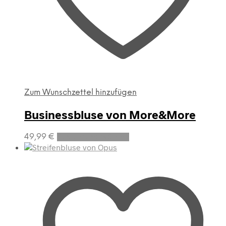
Zum Wunschzettel hinzufügen
Businessbluse von More&More
Dieses
49,99
€
Ausführung wählen
Produkt
weist
mehrere
Varianten
auf.
Die
Optionen
können
auf