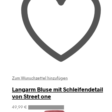
Zum Wunschzettel hinzufügen
Langarm Bluse mit Schleifendetail
von Street one
Dieses
49,99
€
Ausführung wählen
Produkt