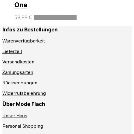
One
Dieses
59,99
€
Ausführung wählen
Produkt
weist
Infos zu Bestellungen
mehrere
Varianten
Warenverfügbarkeit
auf.
Lieferzeit
Die
Optionen
Versandkosten
können
auf
Zahlungsarten
der
Produktseite
Rücksendungen
gewählt
werden
Widerrufsbelehrung
Über Mode Flach
Unser Haus
Personal Shopping