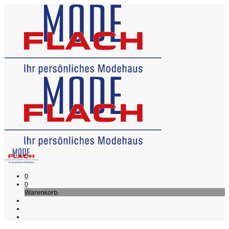
0
0
Warenkorb