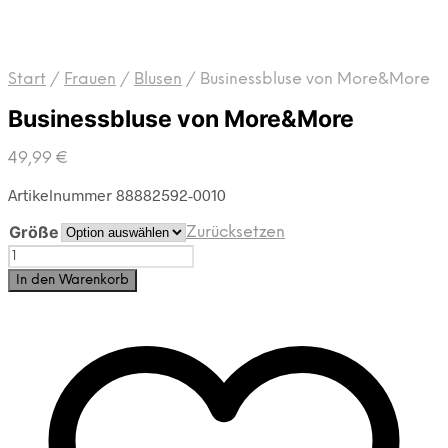
Start
/
Frauen
/
Blusen
/
Businessbluse von More&More
Businessbluse von More&More
49,99
€
Artikelnummer 88882592-0010
Größe
Zurücksetzen
Businessbluse
von
In den Warenkorb
More&More
Menge