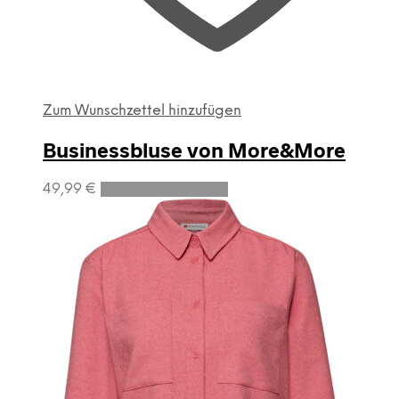
Zum Wunschzettel hinzufügen
Businessbluse von More&More
Dieses
49,99
€
Ausführung wählen
Produkt
weist
mehrere
Varianten
auf.
Die
Optionen
können
auf
der
Produktseite
gewählt