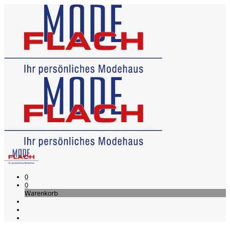
0
0
Warenkorb