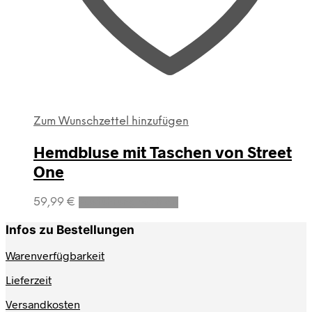
Zum Wunschzettel hinzufügen
Hemdbluse mit Taschen von Street
One
Dieses
59,99
€
Ausführung wählen
Produkt
weist
Infos zu Bestellungen
mehrere
Varianten
Warenverfügbarkeit
auf.
Lieferzeit
Die
Optionen
Versandkosten
können