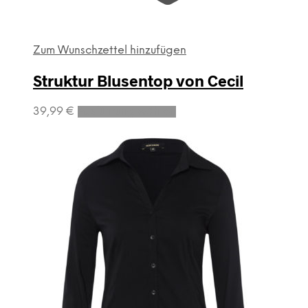
Zum Wunschzettel hinzufügen
Struktur Blusentop von Cecil
Dieses
39,99
€
Ausführung wählen
Produkt
weist
mehrere
Varianten
auf.
Die
Optionen
können
auf
der
Produktseite
gewählt
werden