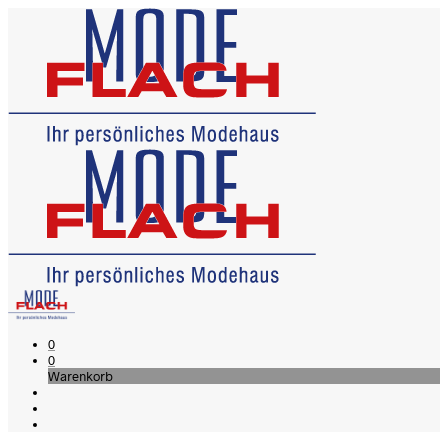
0
0
Warenkorb