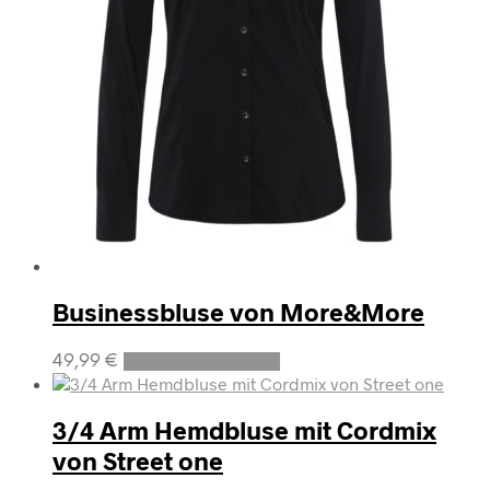
Produktseite
gewählt
werden
Businessbluse von More&More
Dieses
49,99
€
Ausführung wählen
Produkt
weist
mehrere
3/4 Arm Hemdbluse mit Cordmix
Varianten
von Street one
auf.
Die