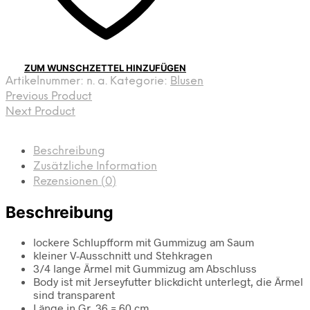
ZUM WUNSCHZETTEL HINZUFÜGEN
Artikelnummer:
n. a.
Kategorie:
Blusen
Previous Product
Next Product
Beschreibung
Zusätzliche Information
Rezensionen (0)
Beschreibung
lockere Schlupfform mit Gummizug am Saum
kleiner V-Ausschnitt und Stehkragen
3/4 lange Ärmel mit Gummizug am Abschluss
Body ist mit Jerseyfutter blickdicht unterlegt, die Ärmel
sind transparent
Länge in Gr. 36 = 60 cm