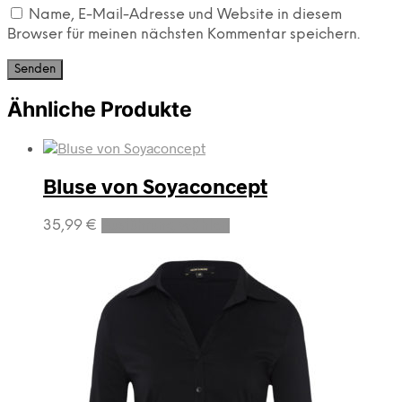
Name, E-Mail-Adresse und Website in diesem
Browser für meinen nächsten Kommentar speichern.
Ähnliche Produkte
Bluse von Soyaconcept
Dieses
35,99
€
Ausführung wählen
Produkt
weist
mehrere
Varianten
auf.
Die
Optionen
können
auf
der