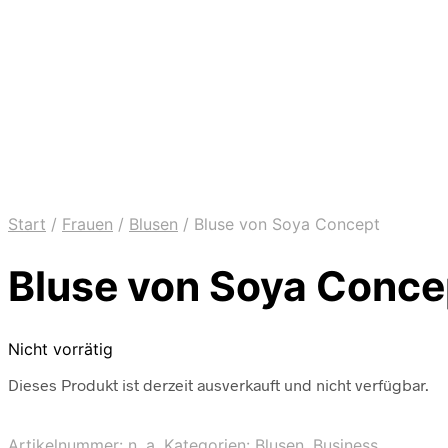
Start
/
Frauen
/
Blusen
/
Bluse von Soya Concept
Bluse von Soya Conce
Nicht vorrätig
Dieses Produkt ist derzeit ausverkauft und nicht verfügbar.
Artikelnummer:
n. a.
Kategorien:
Blusen
,
Business