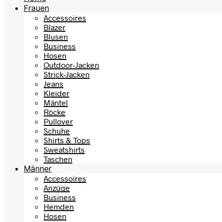
Frauen
Accessoires
Blazer
Blusen
Business
Hosen
Outdoor-Jacken
Strick-Jacken
Jeans
Kleider
Mäntel
Röcke
Pullover
Schuhe
Shirts & Tops
Sweatshirts
Taschen
Männer
Accessoires
Anzüge
Business
Hemden
Hosen