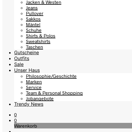
Jacken & Westen
Jeans
Pullover
Sakkos
Mäntel
Schuhe
Shirts & Polos
Sweatshirts
Taschen
Gutscheine
Outfits
Sale
Unser Haus
Philosophie/Geschichte
Marken
Service
Team & Personal Shopping
Jobangebote
Trendy News
0
0
Warenkorb