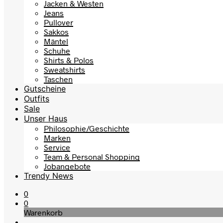
Jacken & Westen
Jeans
Pullover
Sakkos
Mäntel
Schuhe
Shirts & Polos
Sweatshirts
Taschen
Gutscheine
Outfits
Sale
Unser Haus
Philosophie/Geschichte
Marken
Service
Team & Personal Shopping
Jobangebote
Trendy News
0
0
Warenkorb