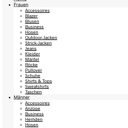
Frauen
Accessoires
Blazer
Blusen
Business
Hosen
Outdoor-Jacken
Strick-Jacken
Jeans
Kleider
Mäntel
Röcke
Pullover
Schuhe
Shirts & Tops
Sweatshirts
Taschen
Männer
Accessoires
Anzüge
Business
Hemden
Hosen