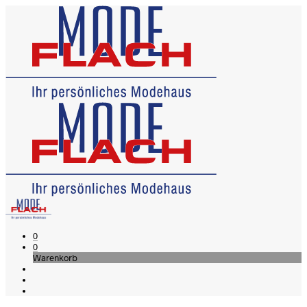
0
0
Warenkorb