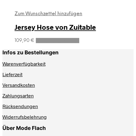
Zum Wunschzettel hinzufügen
Jersey Hose von Zuitable
Dieses
109,90
€
Ausführung wählen
Produkt
weist
Infos zu Bestellungen
mehrere
Varianten
Warenverfügbarkeit
auf.
Lieferzeit
Die
Optionen
Versandkosten
können
auf
Zahlungsarten
der
Produktseite
Rücksendungen
gewählt
werden
Widerrufsbelehrung
Über Mode Flach