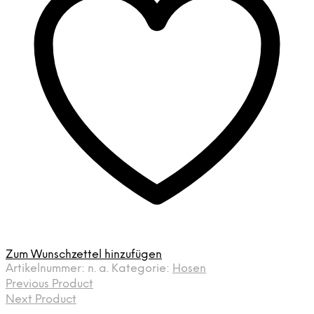
von
Camel
Active
Menge
Zum Wunschzettel hinzufügen
Artikelnummer:
n. a.
Kategorie:
Hosen
Previous Product
Next Product