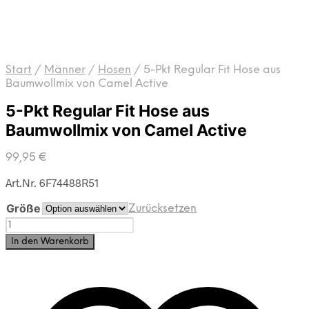
Start
/
Männer
/
Hosen
/
5-Pkt Regular Fit Hose aus
Baumwollmix von Camel Active
5-Pkt Regular Fit Hose aus
Baumwollmix von Camel Active
99,95
€
Art.Nr. 6F74488R51
Größe
Zurücksetzen
5-
Pkt
In den Warenkorb
Regular
Fit
Hose
aus
Baumwollmix