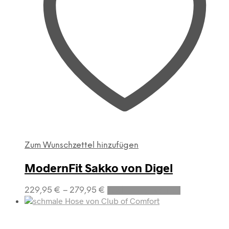
Zum Wunschzettel hinzufügen
ModernFit Sakko von Digel
Dieses
229,95
€
–
279,95
€
Ausführung wählen
Produkt
weist
mehrere
Varianten