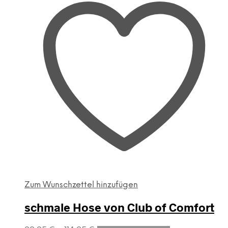
auf.
Die
Optionen
können
auf
der
Produktseite
gewählt
werden
Zum Wunschzettel hinzufügen
schmale Hose von Club of Comfort