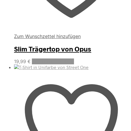
Zum Wunschzettel hinzufügen
Slim Trägertop von Opus
Dieses
19,99
€
Ausführung wählen
Produkt
weist
mehrere
Varianten
auf.
Die
Optionen
können
auf
der
Produktseite
gewählt