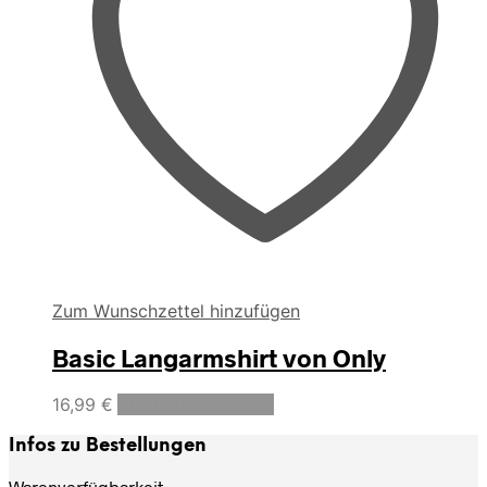
Zum Wunschzettel hinzufügen
Basic Langarmshirt von Only
Dieses
16,99
€
Ausführung wählen
Produkt
weist
Infos zu Bestellungen
mehrere
Varianten
Warenverfügbarkeit