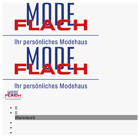
0
0
Warenkorb