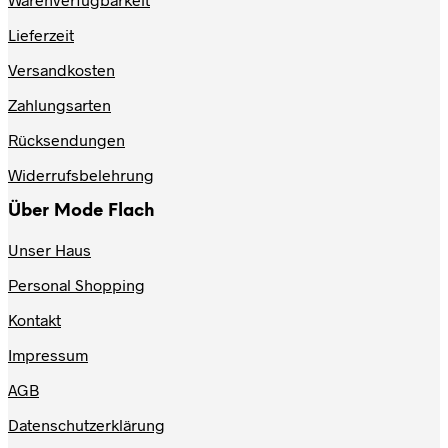
auf.
Lieferzeit
Die
Optionen
Versandkosten
können
auf
Zahlungsarten
der
Produktseite
Rücksendungen
gewählt
werden
Widerrufsbelehrung
Über Mode Flach
Unser Haus
Personal Shopping
Kontakt
Impressum
AGB
Datenschutzerklärung