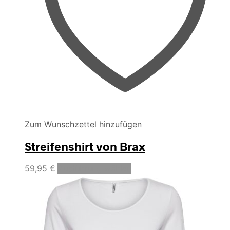
Zum Wunschzettel hinzufügen
Streifenshirt von Brax
Dieses
59,95
€
Ausführung wählen
Produkt
weist
mehrere
Varianten
auf.
Die