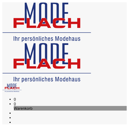
0
0
Warenkorb