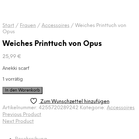
Start
/
Frauen
/
Accessoires
/
Weiches Printtuch von
Opus
Weiches Printtuch von Opus
25,99
€
Anekki scarf
1 vorrätig
Weiches
In den Warenkorb
Printtuch
von
Zum Wunschzettel hinzufügen
Opus
Artikelnummer:
4255720289242
Kategorie:
Accessoires
Menge
Previous Product
Next Product