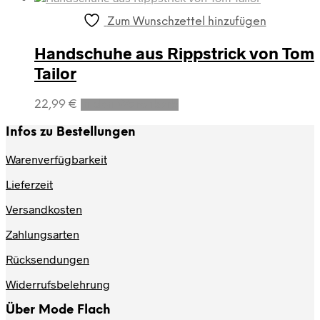
weist
mehrere
Zum Wunschzettel hinzufügen
Varianten
auf.
Handschuhe aus Rippstrick von Tom
Die
Tailor
Optionen
können
auf
22,99
€
In den Warenkorb
der
Produktseite
Infos zu Bestellungen
gewählt
werden
Warenverfügbarkeit
Lieferzeit
Versandkosten
Zahlungsarten
Rücksendungen
Widerrufsbelehrung
Über Mode Flach