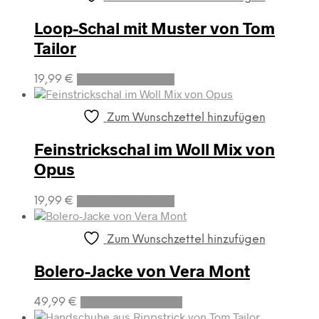
Loop-Schal mit Muster von Tom
Tailor
19,99
€
In den Warenkorb
Zum Wunschzettel hinzufügen
Feinstrickschal im Woll Mix von
Opus
19,99
€
In den Warenkorb
Zum Wunschzettel hinzufügen
Bolero-Jacke von Vera Mont
Dieses
49,99
€
Ausführung wählen
Produkt