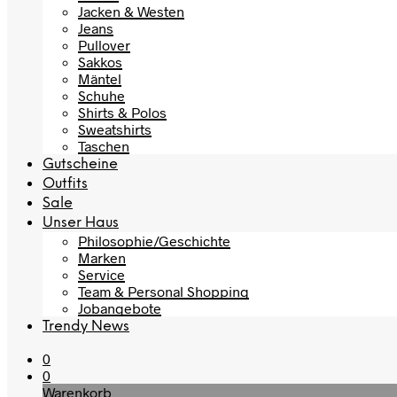
Jacken & Westen
Jeans
Pullover
Sakkos
Mäntel
Schuhe
Shirts & Polos
Sweatshirts
Taschen
Gutscheine
Outfits
Sale
Unser Haus
Philosophie/Geschichte
Marken
Service
Team & Personal Shopping
Jobangebote
Trendy News
0
0
Warenkorb