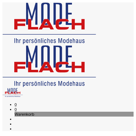
0
0
Warenkorb