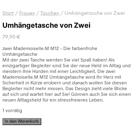
Start
/
Frauen
/
Taschen
/
Umhängetasche von Zwei
Umhängetasche von Zwei
79,90
€
zwei Mademoiselle.M M12 – Die farbenfrohe
Umhängetasche
Mit der zwei Tasche werden Sie viel Spaß haben! Als
einzigartiger Begleiter sind Sie der neue Held im Alltag und
meistern Ihre Hürden mit einer Leichtigkeit. Die zwei
Mademoiselle.M M12 Umhängetasche wird Ihr Herz mit
Sicherheit in Kürze erobern und danach wollen Sie diesen
Begleiter nicht mehr missen. Das Design zieht viele Blicke
auf sich und wartet hier auf Sie! Gönnen auch Sie sich einen
neuen Alltagsheld für ein stressfreieres Leben.
1 vorrätig
Umhängetasche
In den Warenkorb
von
Zwei