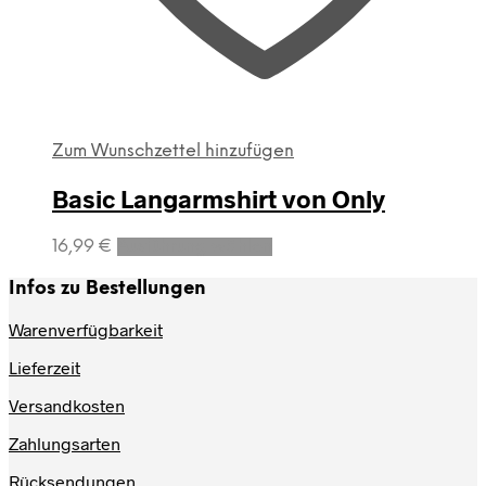
Zum Wunschzettel hinzufügen
Basic Langarmshirt von Only
Dieses
16,99
€
Ausführung wählen
Produkt
weist
Infos zu Bestellungen
mehrere
Varianten
Warenverfügbarkeit
auf.
Lieferzeit
Die
Optionen
Versandkosten
können
auf
Zahlungsarten
der
Produktseite
Rücksendungen