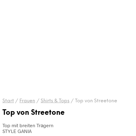
Start
/
Frauen
/
Shirts & Tops
/
Top von Streetone
Top von Streetone
Top mit breiten Trägern
STYLE GANIA