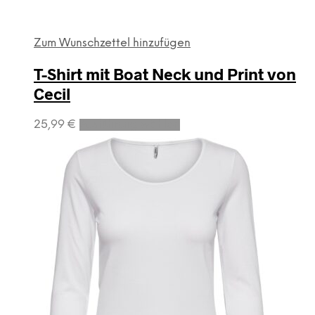
Zum Wunschzettel hinzufügen
T-Shirt mit Boat Neck und Print von
Cecil
Dieses
25,99
€
Ausführung wählen
Produkt
weist
mehrere
Varianten
auf.
Die
Optionen
können
auf
der
Produktseite
gewählt
werden