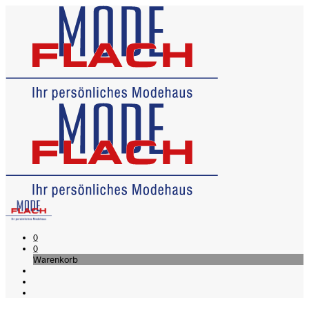
0
0
Warenkorb