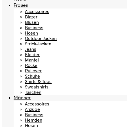
Frauen
Accessoires
Blazer
Blusen
Business
Hosen
Outdoor-Jacken
Strick-Jacken
Jeans
Kleider
Mäntel
Röcke
Pullover
Schuhe
Shirts & Tops
Sweatshirts
Taschen
Männer
Accessoires
Anzüge
Business
Hemden
Hosen