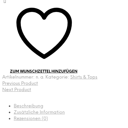
ZUM WUNSCHZETTEL HINZUFÜGEN
Artikelnummer:
n. a.
Kategorie:
Shirts & Tops
Previous Product
Next Product
Beschreibung
Zusätzliche Information
Rezensionen (0)