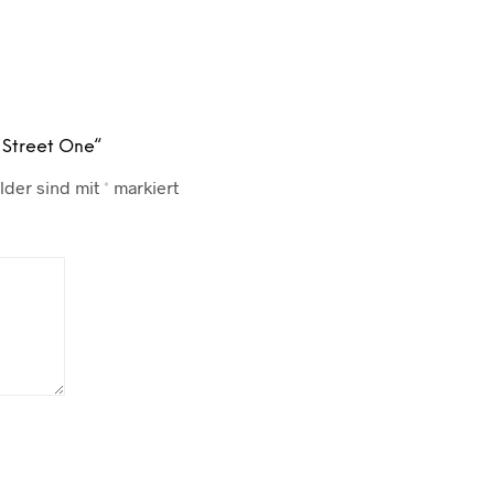
n Street One“
lder sind mit
*
markiert