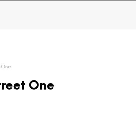
t One
treet One