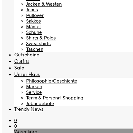
Jacken & Westen
Jeans
Pullover
Sakkos
Mäntel
Schuhe
Shirts & Polos
Sweatshirts
Taschen
Gutscheine
Outfits
Sale
Unser Haus
Philosophie/Geschichte
Marken
Service
Team & Personal Shopping
Jobangebote
Trendy News
0
0
Warenkorb