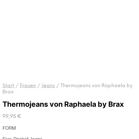
Start
/
Frauen
/
Jeans
/
Thermojeans von Raphaela by
Brax
Thermojeans von Raphaela by Brax
99,95
€
FORM
Five-Pocket-Jeans