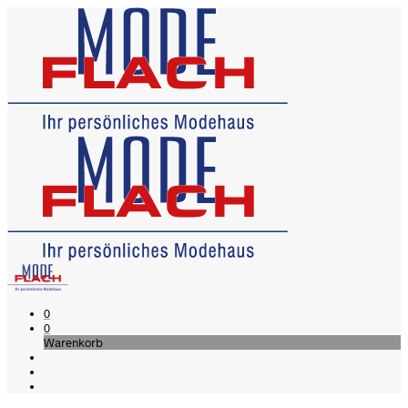
0
0
Warenkorb