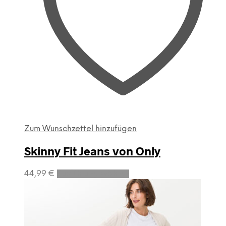
Zum Wunschzettel hinzufügen
Skinny Fit Jeans von Only
Dieses
44,99
€
Ausführung wählen
Produkt
weist
mehrere
Varianten
auf.