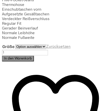
Thermohose
Einschubtaschen vorn
Aufgesetzte Gesäßtaschen
Verdeckter Reißverschluss
Regular Fit
Gerader Beinverlauf
Normale Leibhöhe
Normale Fußweite
Größe
Zurücksetzen
Thermojeans
von
In den Warenkorb
Raphaela
by
Brax
Menge