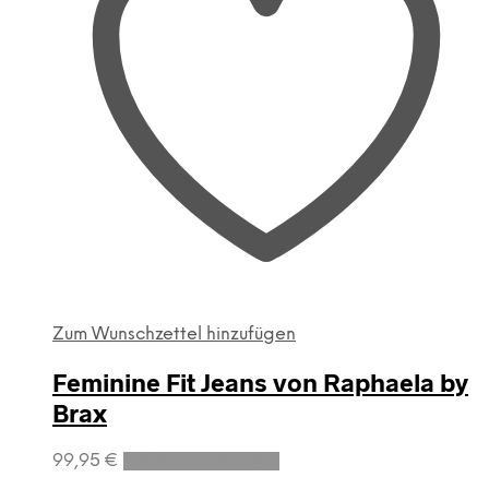
Zum Wunschzettel hinzufügen
Feminine Fit Jeans von Raphaela by
Brax
Dieses
99,95
€
Ausführung wählen
Produkt