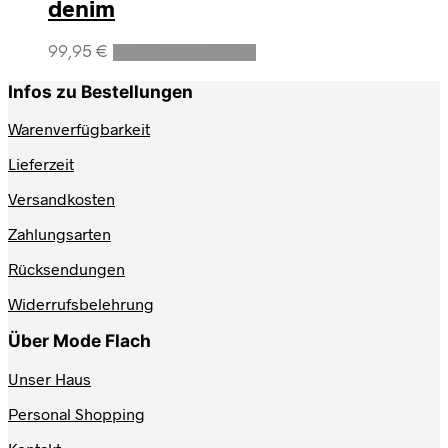
denim
Dieses
99,95
€
Ausführung wählen
Produkt
weist
Infos zu Bestellungen
mehrere
Varianten
Warenverfügbarkeit
auf.
Lieferzeit
Die
Optionen
Versandkosten
können
auf
Zahlungsarten
der
Produktseite
Rücksendungen
gewählt
werden
Widerrufsbelehrung
Über Mode Flach
Unser Haus
Personal Shopping