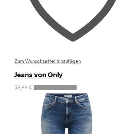
Zum Wunschzettel hinzufügen
Jeans von Only
Dieses
59,99
€
Ausführung wählen
Produkt
weist
mehrere
Varianten
auf.
Die
Optionen
können