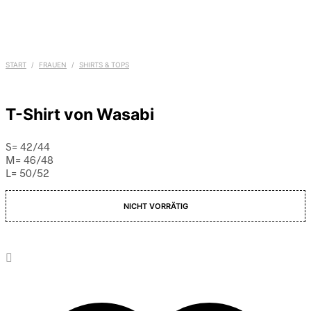
START
/
FRAUEN
/
SHIRTS & TOPS
T-Shirt von Wasabi
S= 42/44
M= 46/48
L= 50/52
NICHT VORRÄTIG