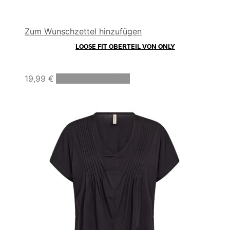
Zum Wunschzettel hinzufügen
LOOSE FIT OBERTEIL VON ONLY
Dieses
19,99
€
Ausführung wählen
Produkt
weist
mehrere
Varianten
auf.
Die
Optionen
können
auf
der
Produktseite
gewählt
werden