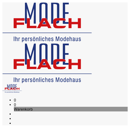
0
0
Warenkorb