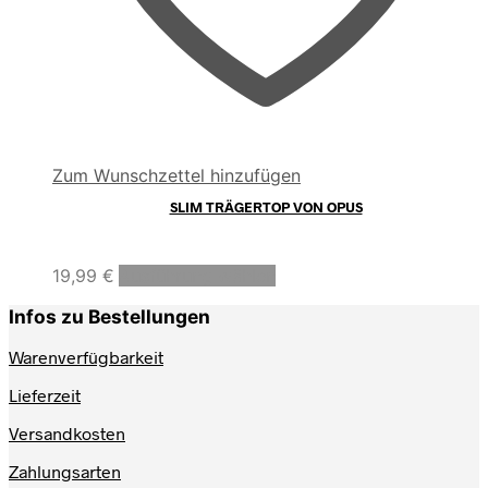
Zum Wunschzettel hinzufügen
SLIM TRÄGERTOP VON OPUS
Dieses
19,99
€
Ausführung wählen
Produkt
weist
Infos zu Bestellungen
mehrere
Varianten
Warenverfügbarkeit
auf.
Lieferzeit
Die
Optionen
Versandkosten
können
auf
Zahlungsarten
der